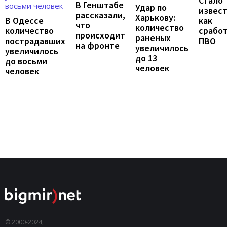
Стало
В Генштабе
Удар по
извест
рассказали,
Харькову:
В Одессе
как
что
количество
количество
срабо
происходит
раненых
пострадавших
ПВО
на фронте
увеличилось
увеличилось
до 13
до восьми
человек
человек
© 2000-2024,