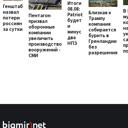
Итоги
Генштаб
08.08:
В
назвал
Близкая к
Patriot
Пентагон
м
потери
Трампу
будет
призвал
к
россиян
компания
и
оборонные
н
за сутки
собирается
минус
компании
у
бурить в
два
увеличить
с
Гренландии
НПЗ
производство
п
без
вооружений -
п
разрешения
СМИ