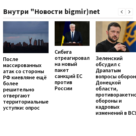
Внутри "Новости bigmir)net
Сибига
отреагировал
Зеленский
После
на новый
обсудил с
массированных
пакет
Драпатым
атак со стороны
санкций ЕС
вопросы оборо
РФ киевляне ещё
против
Донецкой
более
России
области,
решительно
противоракетн
отвергают
обороны и
территориальные
кадровых
уступки: опрос
изменений в ВС