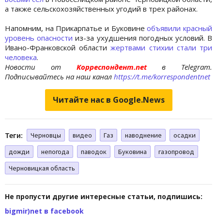
а также сельскохозяйственных угодий в трех районах.
Напомним, на Прикарпатье и Буковине
объявили красный
уровень опасности
из-за ухудшения погодных условий. В
Ивано-Франковской области
жертвами стихии стали три
человека
.
Новости от
Корреспондент.net
в Telegram.
Подписывайтесь на наш канал
https://t.me/korrespondentnet
Читайте нас в Google.News
Теги:
Черновцы
видео
Газ
наводнение
осадки
дожди
непогода
паводок
Буковина
газопровод
Черновицкая область
Не пропусти другие интересные статьи, подпишись:
bigmir)net в facebook