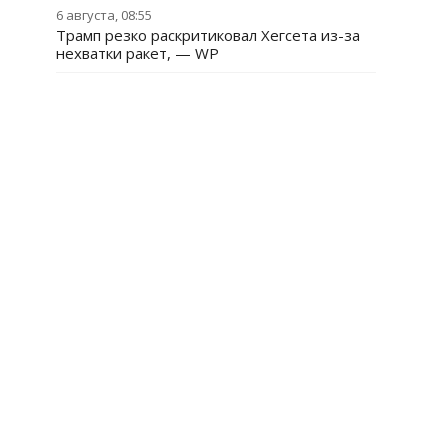
6 августа, 08:55
Трамп резко раскритиковал Хегсета из-за
нехватки ракет, — WP