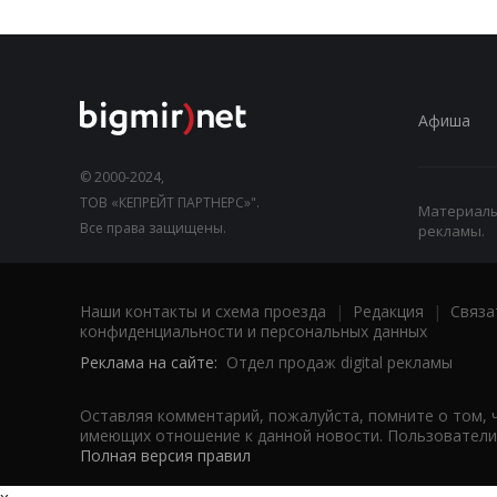
Афиша
© 2000-2024,
ТОВ «КЕПРЕЙТ ПАРТНЕРС»".
Материалы,
Все права защищены.
рекламы.
Наши контакты и схема проезда
|
Редакция
|
Связа
конфиденциальности и персональных данных
Реклама на сайте:
Отдел продаж digital рекламы
Оставляя комментарий, пожалуйста, помните о том, 
имеющих отношение к данной новости. Пользователи,
Полная версия правил
x