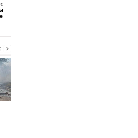
 с
В Одессе мужчина с
Массированный удар
ны
ножом угрожал
Одессе: 8 погибших,
ое
прохожим и напал на
десятки раненых и
ребенка (видео)
значительные
разрушения
Украина и Польша
Сенат США поддерж
завершили эксгумации
"адские санкции2
на Волыни
против РФ