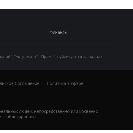
Финансы
аний", "Актуально", "Промо", публикуются на правах
льское Соглашение
|
Политика в сфере
реальных людей, непосредственно или косвенно
ут заблокированы.