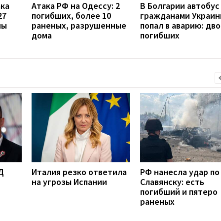
ака
Атака РФ на Одессу: 2
В Болгарии автобус
27
погибших, более 10
гражданами Украи
ны
раненых, разрушенные
попал в аварию: дв
дома
погибших
Д
Италия резко ответила
РФ нанесла удар по
на угрозы Испании
Славянску: есть
погибший и пятеро
раненых