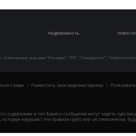
Недвижимость
Новости
 отмеченные знаками "Реклама", "PR", "Спецпроект", "Новости комп
ться с нами
|
Разместить свои видеоматериалы
|
Пользовате
что содержание и тон Вашего сообщения могут задеть чувства 
 которые нарушают эти правила грубо или систематически, буд