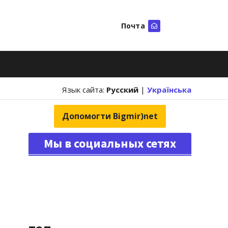
Почта
Искать
Язык сайта:
Русский
|
Українська
Допомогти Bigmir)net
Мы в социальных сетях