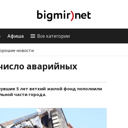
о
Афиша
Все категории
орошие новости
 число аварийных
увшие 5 лет ветхий жилой фонд пополнили
льной части города.