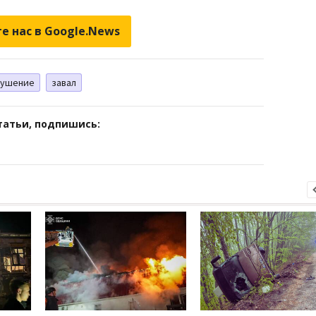
е нас в Google.News
рушение
завал
татьи, подпишись: