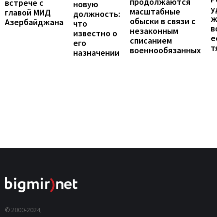
продолжаются
встрече с
новую
у
масштабные
главой МИД
должность:
ж
обыски в связи с
Азербайджана
что
в
незаконным
известно о
е
списанием
его
т
военнообязанных
назначении
© 2000-2024,