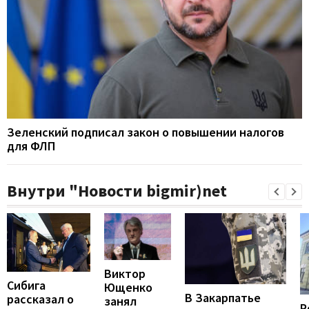
Зеленский подписал закон о повышении налогов
для ФЛП
Внутри "Новости bigmir)net
Виктор
Сибига
Ющенко
В Закарпатье
рассказал о
занял
Р