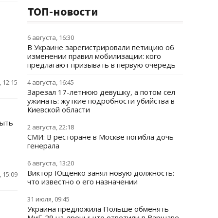
ТОП-новости
6 августа, 16:30
В Украине зарегистрировали петицию об
изменении правил мобилизации: кого
предлагают призывать в первую очередь
 12:15
4 августа, 16:45
Зарезал 17-летнюю девушку, а потом сел
ужинать: жуткие подробности убийства в
Киевской области
быть
2 августа, 22:18
СМИ: В ресторане в Москве погибла дочь
генерала
6 августа, 13:20
Виктор Ющенко занял новую должность:
 15:09
что известно о его назначении
31 июля, 09:45
Украина предложила Польше обменять
МиГ-29 на дроны: что ответили в Варшаве