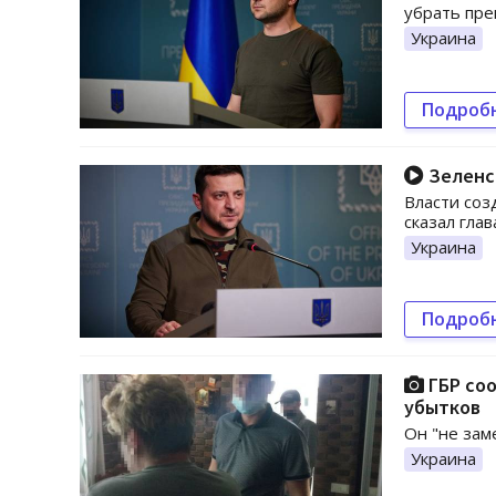
убрать пре
Украина
Подроб
Зеленск
Власти соз
сказал глав
Украина
Подроб
ГБР соо
убытков
Он "не зам
Украина