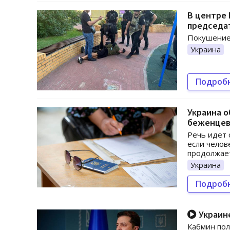
В центре
председа
Покушение 
Украина
Подроб
Украина о
беженце
Речь идет 
если челов
продолжает
Украина
Подроб
Украине
Кабмин пол