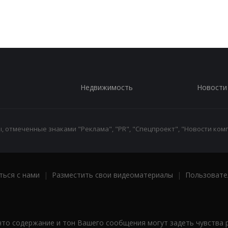
Недвижимость
Новости
 отмеченные знаками "Реклама", "PR", "Спецпроект", "Новости комп
ться с нами
|
Разместить свои видеоматериалы
|
Пользовате
что содержание и тон Вашего сообщения могут задеть чувства 