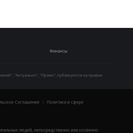
Финансы
аний", "Актуально", "Промо", публикуются на правах
льское Соглашение
|
Политика в сфере
реальных людей, непосредственно или косвенно