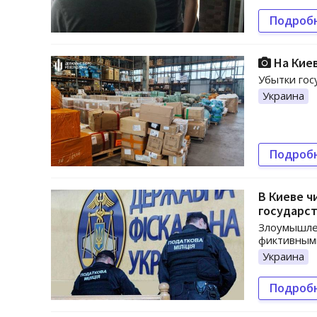
Подроб
На Кие
Убытки гос
Украина
Подроб
В Киеве ч
государст
Злоумышлен
фиктивным
Украина
Подроб