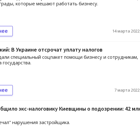
грады, которые мешают работать бизнесу.
нее
14 марта 2022,
ий: В Украине отсрочат уплату налогов
дали специальный соцпакет помощи бизнесу и сотрудникам,
а государства.
нее
7 марта 2022,
бщило экс-налоговику Киевщины о подозрении: 42 мл
ечал" нарушения застройщика.