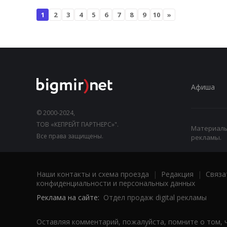
1
2
3
4
5
6
7
8
9
10
»
Афиша
© 2000-2024,
ТОВ «КЕПРЕЙТ ПАРТНЕРС»".
Материалы,
Все права защищены.
рекламы.
Наши контакты и схема проезда
|
Редакция
|
Связа
конфиденциальности и персональных данных
Реклама на сайте:
Отдел продаж digital рекламы
Оставляя комментарий, пожалуйста, помните о том, 