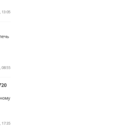
 13:05
лечь
 08:55
720
нному
 17:35