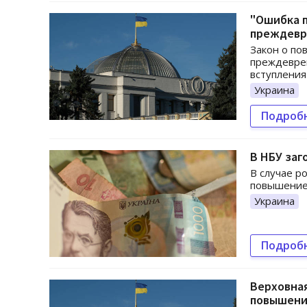
"Ошибка п
преждевр
Закон о по
преждеврем
вступления 
Украина
Подроб
В НБУ заг
В случае р
повышение 
Украина
Подроб
Верховная
повышени