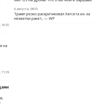
,
6 августа, 08:55
Трамп резко раскритиковал Хегсета из-за
нехватки ракет, — WP
 16:35
я на
 11:39
цами
в,
в