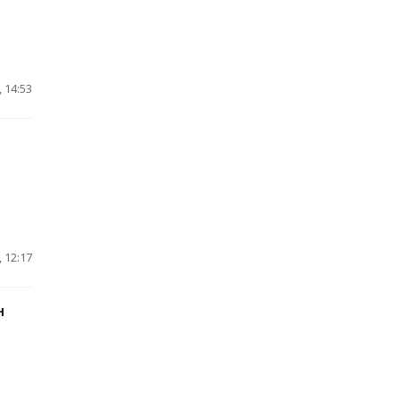
 14:53
 12:17
н