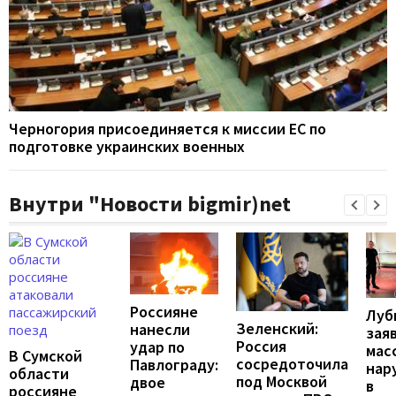
Черногория присоединяется к миссии ЕС по
подготовке украинских военных
Внутри "Новости bigmir)net
Россияне
Луб
Зеленский:
нанесли
зая
Россия
удар по
мас
В Сумской
сосредоточила
Павлограду:
нар
области
под Москвой
двое
в
россияне