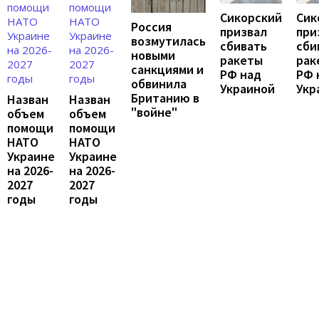
Сикорский
Сик
Россия
призвал
при
возмутилась
сбивать
сби
новыми
ракеты
рак
санкциями и
РФ над
РФ 
обвинила
Украиной
Укр
Британию в
Назван
Назван
"войне"
объем
объем
помощи
помощи
НАТО
НАТО
Украине
Украине
на 2026-
на 2026-
2027
2027
годы
годы