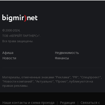
© 2000-2024,
ТОВ «КЕПРЕЙТ ПАРТНЕРС»".
Все права защищены.
Афиша
Недвижимость
Новости
Финансы
Материалы, отмеченные знаками "Реклама", "PR", "Спецпроект",
"Новости компаний", "Актуально", "Промо", публикуются на
правах рекламы.
Наши контакты и схема проезда
|
Редакция
|
Связаться с