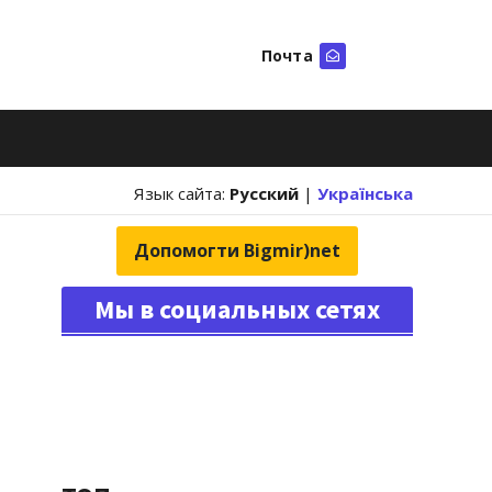
Почта
Искать
Язык сайта:
Русский
|
Українська
Допомогти Bigmir)net
Мы в социальных сетях