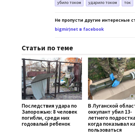
убило током
ударило током
ток
Не пропусти другие интересные с
bigmir)net в facebook
Статьи по теме
Последствия удара по
В Луганской облас
Запорожью: 8 человек
оккупант убил 13-
погибли, среди них
летнего подростка
годовалый ребенок
когда показывал к
пользоваться