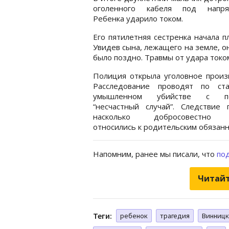
оголенного кабеля под напря
Ребенка ударило током.
Его пятилетняя сестренка начала п
Увидев сына, лежащего на земле, он
было поздно. Травмы от удара токо
Полиция открыла уголовное произ
Расследование проводят по ст
умышленном убийстве с по
“несчастный случай”. Следствие 
насколько добросовестно 
относились к родительским обязанн
Напомним, ранее мы писали, что
под
Читайт
Теги:
ребенок
трагедия
Винницк