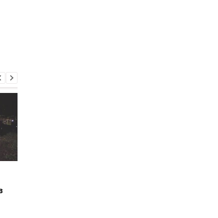
Удары по Виннитчине:
В результате обстр
РФ использовала
Николаева погиб
в
новейшее
бизнесмен Вадатурс
гиперзвуковые ракеты
- СМИ