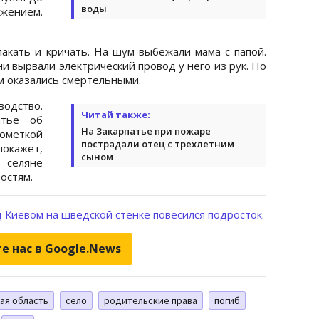
воды
жением.
лакать и кричать. На шум выбежали мама с папой.
и вырвали электрический провод у него из рук. Но
м оказались смертельными.
водство.
Читай также:
атье об
На Закарпатье при пожаре
меткой
пострадали отец с трехлетним
покажет,
сыном
селяне
остям.
 Киевом на шведской стенке повесился подросток.
е нас в Google.News
ая область
село
родительские права
погиб