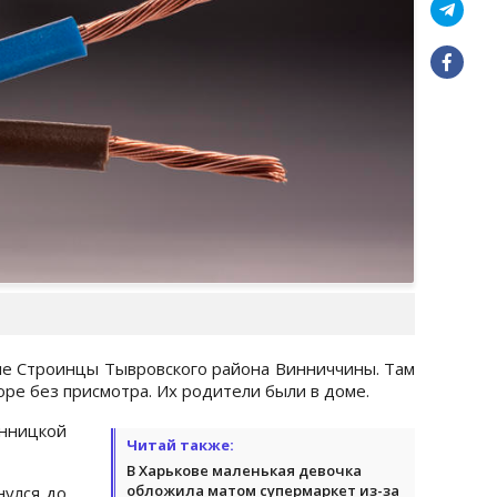
ле Строинцы Тывровского района Винниччины. Там
оре без присмотра. Их родители были в доме.
ницкой
Читай также:
В Харькове маленькая девочка
обложила матом супермаркет из-за
нулся до