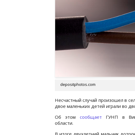
depositphotos.com
Несчастный случай произошел в се
двое маленьких детей играли во дв
Об этом
сообщает
ГУНП в Вин
области.
В итоге двухлетний мальчик дотро