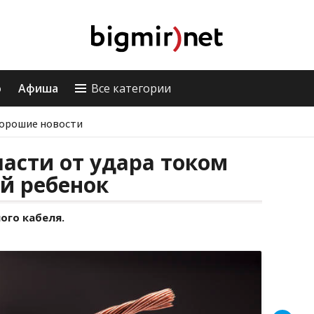
о
Афиша
Все категории
орошие новости
асти от удара током
й ребенок
ого кабеля.