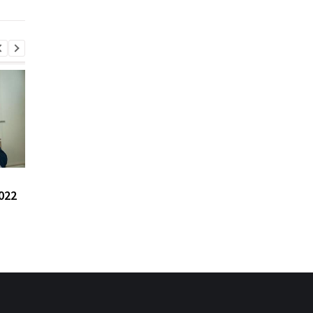
РФ стремится
170 боев: Генштаб
022
повторить кризис 2022
сообщил о ситуации
года - Сыбига
фронте