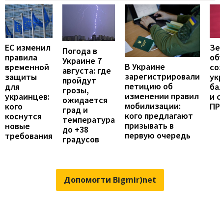
ЕС изменил
Зе
Погода в
правила
об
Украине 7
В Украине
временной
со
августа: где
зарегистрировали
защиты
ук
пройдут
петицию об
для
ба
грозы,
изменении правил
украинцев:
и 
ожидается
мобилизации:
кого
П
град и
кого предлагают
коснутся
температура
призывать в
новые
до +38
первую очередь
требования
градусов
Допомогти Bigmir)net