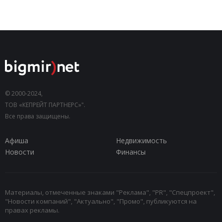
© 2000-2024,
ТОВ «КЕПРЕЙТ ПАРТНЕРС»".
Все права защищены.
Афиша
Недвижимость
Новости
Финансы
Материалы, отмеченные знаками "Реклама", "PR", "Спецпроект",
"Новости компаний", "Актуально", "Промо", публикуются на
правах рекламы.