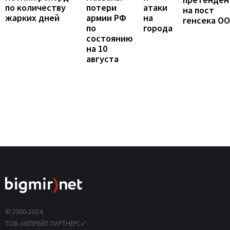
атаки
по количеству
потери
на пост
на
жарких дней
армии РФ
генсека О
города
по
состоянию
на 10
августа
© 2000-2024,
ТОВ «КЕПРЕЙТ ПАРТНЕРС»".