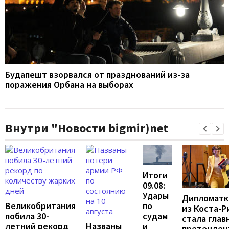
Будапешт взорвался от празднований из-за
поражения Орбана на выборах
Внутри "Новости bigmir)net
Итоги
09.08:
Удары
Дипломатк
по
Великобритания
из Коста-Р
судам
побила 30-
стала глав
и
летний рекорд
Названы
претенден