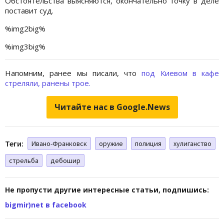
Обстоятельства выясняются, окончательно точку в деле
поставит суд.
%img2big%
%img3big%
Напомним, ранее мы писали, что
под Киевом в кафе
стреляли, ранены трое.
Читайте нас в Google.News
Теги:
Ивано-Франковск
оружие
полиция
хулиганство
стрельба
дебошир
Не пропусти другие интересные статьи, подпишись:
bigmir)net в facebook