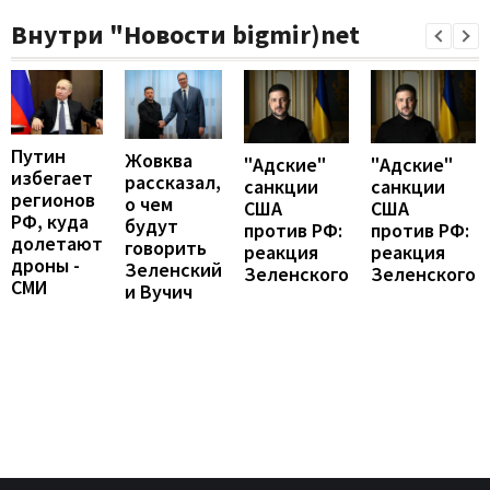
Внутри "Новости bigmir)net
Путин
Жовква
"Адские"
"Адские"
избегает
рассказал,
санкции
санкции
регионов
о чем
США
США
РФ, куда
будут
против РФ:
против РФ:
долетают
говорить
реакция
реакция
дроны -
Зеленский
Зеленского
Зеленского
СМИ
и Вучич