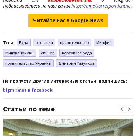
Подписывайтесь на наш канал
https://t.me/korrespondentnet
Читайте нас в Google.News
Теги:
Рада
отставка
правительство
Минфин
Минэкономики
спикер
верховная рада
правительство Украины
Дмитрий Разумков
Не пропусти другие интересные статьи, подпишись:
bigmir)net в facebook
Статьи по теме