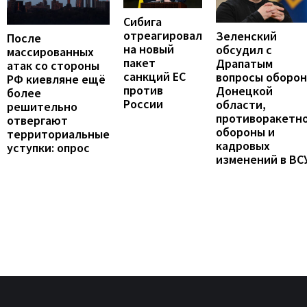
Сибига
отреагировал
Зеленский
После
на новый
обсудил с
массированных
пакет
Драпатым
атак со стороны
санкций ЕС
вопросы оборо
РФ киевляне ещё
против
Донецкой
более
России
области,
решительно
противоракетн
отвергают
обороны и
территориальные
кадровых
уступки: опрос
изменений в ВС