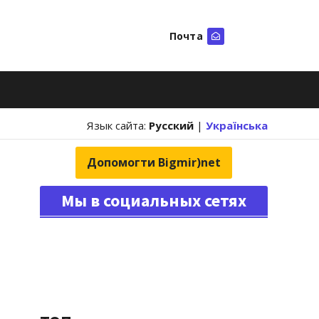
Почта
Искать
Язык сайта:
Русский
|
Українська
Допомогти Bigmir)net
Мы в социальных сетях