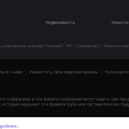
Недвижимость
Новости
 отмеченные знаками "Реклама", "PR", "Спецпроект", "Новости комп
ться с нами
|
Разместить свои видеоматериалы
|
Пользовате
что содержание и тон Вашего сообщения могут задеть чувства 
 которые нарушают эти правила грубо или систематически, буд
робнее...