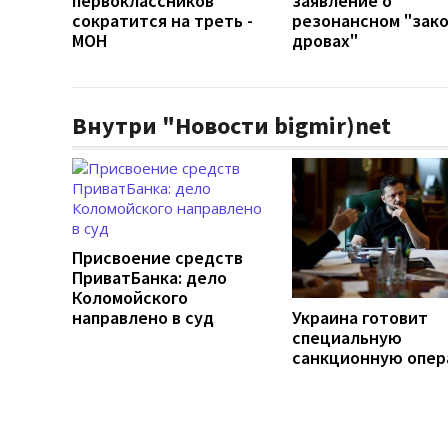
первоклассников
заявление о
сократится на треть -
резонансном "зако
МОН
дровах"
Внутри "Новости bigmir)net
Присвоение средств
ПриватБанка: дело
Коломойского
направлено в суд
Украина готовит
специальную
санкционную опе