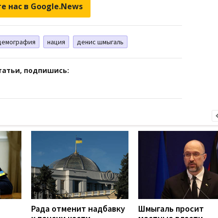
е нас в Google.News
демография
нация
денис шмыгаль
татьи, подпишись:
Рада отменит надбавку
Шмыгаль просит