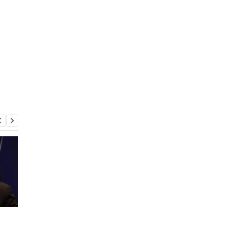
Бомбят наши
Шмыгаль сообщил,