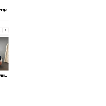
газодобывающие
сколько объектов
объекты - Шмыгаль о
повреждено в
егда
новых целях РФ
результате ударов п
Украине
 лиц
В России предложили
Пик кризиса в
построить железную
отношениях с Поль
дорогу к Индийскому
уже пройден - посол
океану
Украины