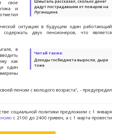
Шмыгаль рассказал, сколько денег
т свое
дадут пострадавшим от пожаров на
атика и
Луганщине
отметил
фической ситуации в будущем один работающий
 содержать двух пенсионеров, что является
галя, в
Читай также:
одить
Доходы госбюджета выросли, дыра
ему как
тоже
ще один
амерены
своей пенсии с молодого возраста", - предупредил
стве социальной политики предложили с 1 января
енсию
с 2100 до 2400 гривен, а с 1 марта провести