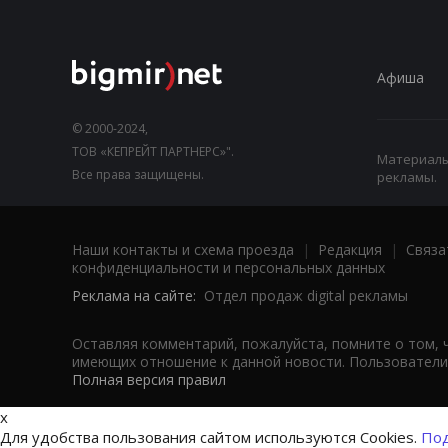
Афиша
© 2000-2024,
ТОВ «КЕПРЕЙТ ПАРТНЕРС»".
Материалы,
Все права защищены.
рекламы.
Наши контакты и схема проезда
|
Редакция
|
Связа
конфиденциальности и персональных данных
Реклама на сайте:
Отдел продаж digital рекламы
Оставляя комментарий, пожалуйста, помните о том, 
имеющих отношение к данной новости. Пользователи,
Полная версия правил
x
Для удобства пользования сайтом используются Cookies.
Под