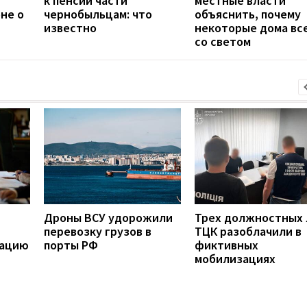
к пенсии части
местные власти
не о
чернобыльцам: что
объяснить, почему
известно
некоторые дома вс
со светом
Дроны ВСУ удорожили
Трех должностных
перевозку грузов в
ТЦК разоблачили в
рацию
порты РФ
фиктивных
мобилизациях