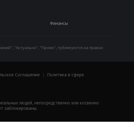
Финансы
аний", "Актуально", "Промо", публикуются на правах
льское Соглашение
|
Политика в сфере
реальных людей, непосредственно или косвенно
ут заблокированы.