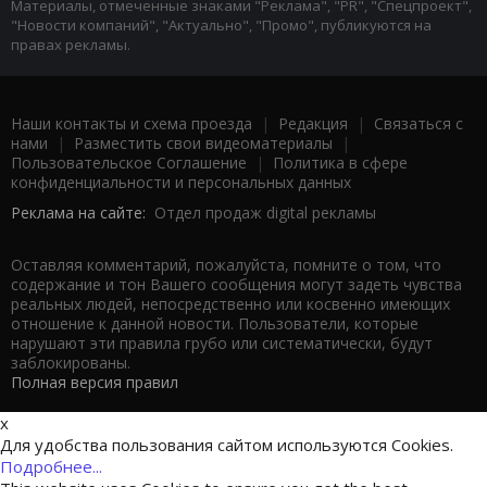
Материалы, отмеченные знаками "Реклама", "PR", "Спецпроект",
"Новости компаний", "Актуально", "Промо", публикуются на
правах рекламы.
Наши контакты и схема проезда
|
Редакция
|
Связаться с
нами
|
Разместить свои видеоматериалы
|
Пользовательское Соглашение
|
Политика в сфере
конфиденциальности и персональных данных
Реклама на сайте:
Отдел продаж digital рекламы
Оставляя комментарий, пожалуйста, помните о том, что
содержание и тон Вашего сообщения могут задеть чувства
реальных людей, непосредственно или косвенно имеющих
отношение к данной новости. Пользователи, которые
нарушают эти правила грубо или систематически, будут
заблокированы.
Полная версия правил
x
Для удобства пользования сайтом используются Cookies.
Подробнее...