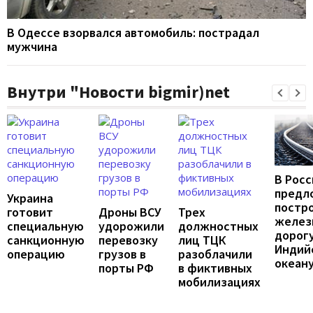
В Одессе взорвался автомобиль: пострадал
мужчина
Внутри "Новости bigmir)net
В Росс
предл
Украина
постр
готовит
Дроны ВСУ
Трех
желез
специальную
удорожили
должностных
дорогу
санкционную
перевозку
лиц ТЦК
Индий
операцию
грузов в
разоблачили
океан
порты РФ
в фиктивных
мобилизациях