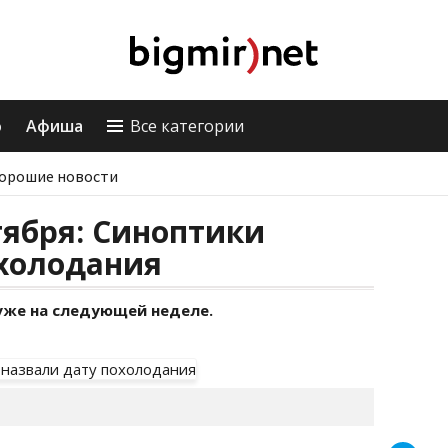
о
Афиша
Все категории
орошие новости
тября: Синоптики
охолодания
уже на следующей неделе.