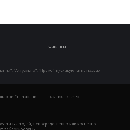
Финансы
аний", "Актуально", "Промо", публикуются на правах
льское Соглашение
|
Политика в сфере
реальных людей, непосредственно или косвенно
ут заблокированы.