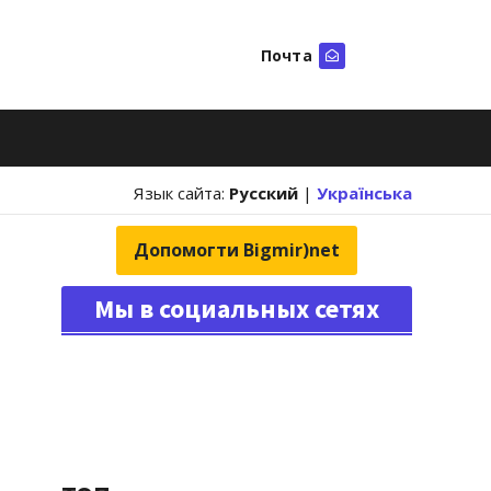
Почта
Искать
Язык сайта:
Русский
|
Українська
Допомогти Bigmir)net
Мы в социальных сетях