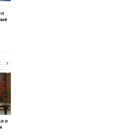
В Киеве увеличилось
В ТЦК в Житомирско
ул
число погибших в
области скончался 4
ные
результате обстрела 5
летний
августа
военнообязанный:
начато расследован
л о
Россияне изменили
Зеленский: США буд
м
отношение к войне -
поставлять ракеты 
опрос
Patriot