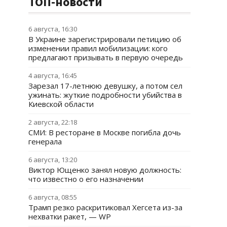
ТОП-новости
6 августа, 16:30
В Украине зарегистрировали петицию об
изменении правил мобилизации: кого
предлагают призывать в первую очередь
4 августа, 16:45
Зарезал 17-летнюю девушку, а потом сел
ужинать: жуткие подробности убийства в
Киевской области
2 августа, 22:18
СМИ: В ресторане в Москве погибла дочь
генерала
6 августа, 13:20
Виктор Ющенко занял новую должность:
что известно о его назначении
6 августа, 08:55
Трамп резко раскритиковал Хегсета из-за
нехватки ракет, — WP