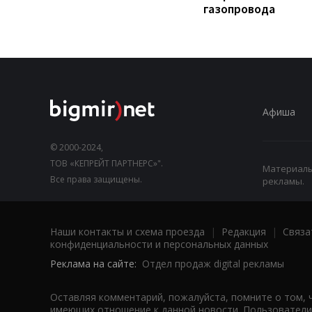
газопровода
Афиша
© 2000-2024,
ТОВ «КЕПРЕЙТ ПАРТНЕРС»".
Материалы,
Все права защищены.
рекламы.
Наши контакты и схема проезда
|
Редакция
|
Связа
конфиденциальности и персональных данных
Реклама на сайте:
Отдел продаж digital рекламы
Оставляя комментарий, пожалуйста, помните о том, 
имеющих отношение к данной новости. Пользователи,