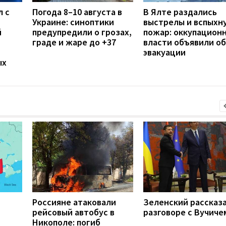
л с
Погода 8–10 августа в
В Ялте раздались
Украине: синоптики
выстрелы и вспыхн
й
предупредили о грозах,
пожар: оккупацион
граде и жаре до +37
власти объявили об
эвакуации
ых
Россияне атаковали
Зеленский рассказа
рейсовый автобус в
разговоре с Вучиче
Никополе: погиб