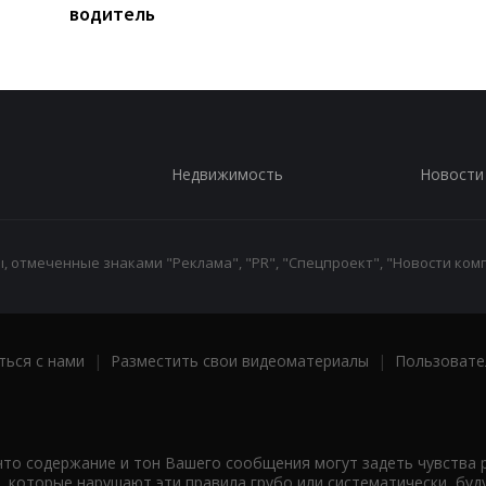
водитель
Недвижимость
Новости
 отмеченные знаками "Реклама", "PR", "Спецпроект", "Новости комп
ться с нами
|
Разместить свои видеоматериалы
|
Пользовате
что содержание и тон Вашего сообщения могут задеть чувства 
 которые нарушают эти правила грубо или систематически, буд