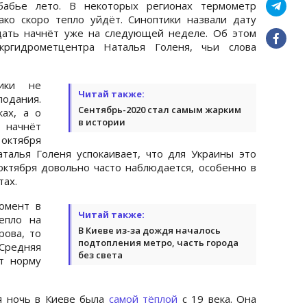
бабье лето. В некоторых регионах термометр
ако скоро тепло уйдёт. Синоптики назвали дату
одать начнёт уже на следующей неделе. Об этом
Укргидрометцентра Наталья Голеня, чьи слова
тики не
Читай также:
лодания.
Сентябрь-2020 стал самым жарким
ах, а о
в истории
 начнёт
 октября
талья Голеня успокаивает, что для Украины это
 октября довольно часто наблюдается, особенно в
тах.
омент в
Читай также:
епло на
В Киеве из-за дождя началось
рова, то
подтопления метро, часть города
Средняя
без света
т норму
я ночь в Киеве была
самой тёплой
с 19 века. Она