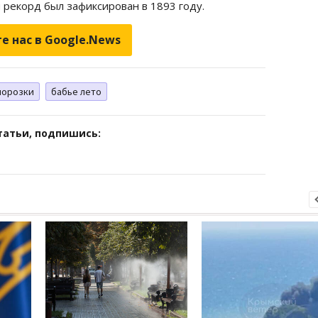
 рекорд был зафиксирован в 1893 году.
е нас в Google.News
морозки
бабье лето
татьи, подпишись: