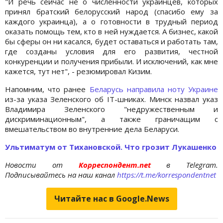
"И речь сейчас не о численности украинцев, которых
принял братский белорусский народ (спасибо ему за
каждого украинца), а о готовности в трудный период
оказать помощь тем, кто в ней нуждается. А бизнес, какой
бы сферы он ни касался, будет оставаться и работать там,
где созданы условия для его развития, честной
конкуренции и получения прибыли. И исключений, как мне
кажется, тут нет", - резюмировал Кизим.
Напомним, что ранее
Беларусь направила ноту Украине
из-за указа Зеленского об IT-шниках. Минск назвал указ
Владимира Зеленского "недружественным и
дискриминационным", а также граничащим с
вмешательством во внутренние дела Беларуси.
Ультиматум от Тихановской. Что грозит Лукашенко
Новости от
Корреспондент.net
в Telegram.
Подписывайтесь на наш канал
https://t.me/korrespondentnet
Читайте нас в Google.News