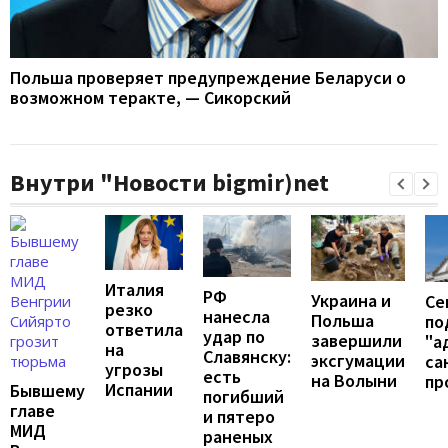
Польша проверяет предупреждение Беларуси о
возможном теракте, — Сикорский
Внутри "Новости bigmir)net
Италия
РФ
Украина и
Се
резко
нанесла
Польша
по
ответила
удар по
завершили
"а
на
Славянску:
эксгумации
са
угрозы
есть
на Волыни
пр
Испании
Бывшему
погибший
главе
и пятеро
МИД
раненых