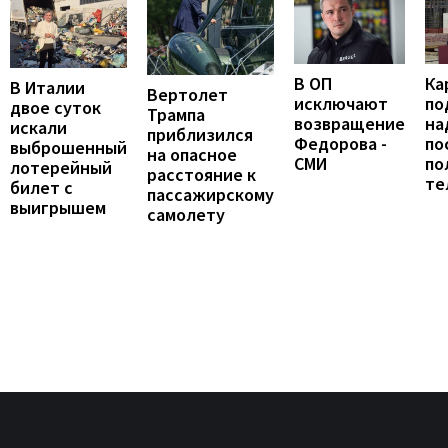
В ОП
Ка
В Италии
Вертолет
исключают
по
двое суток
Трампа
возвращение
на
искали
приблизился
Федорова -
по
выброшенный
на опасное
СМИ
по
лотерейный
расстояние к
те
билет с
пассажирскому
выигрышем
самолету