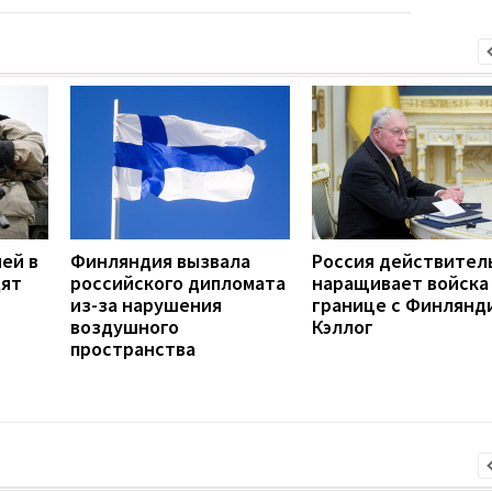
ией в
Финляндия вызвала
Россия действител
дят
российского дипломата
наращивает войска
из-за нарушения
границе с Финлянди
воздушного
Кэллог
пространства