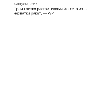
6 августа, 08:55
Трамп резко раскритиковал Хегсета из-за
нехватки ракет, — WP