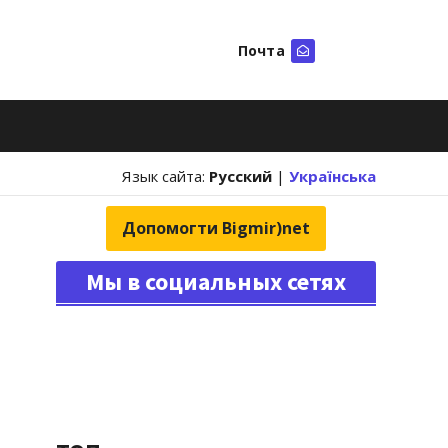
Почта
Искать
Язык сайта:
Русский
|
Українська
Допомогти Bigmir)net
Мы в социальных сетях