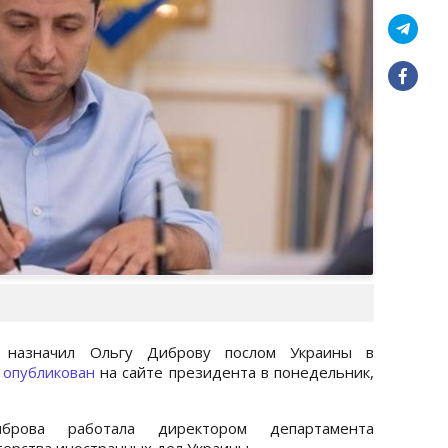
 назначил Ольгу Диброву послом Украины в
з
опубликован
на сайте президента в понедельник,
рова работала директором департамента
терства иностранных дел Украины.