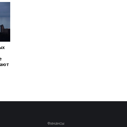
ых
Сибига отреагировал на
Зеленский обсудил 
новый пакет санкций ЕС
Драпатым вопросы
е
против России
обороны Донецкой
гают
области,
противоракетной
обороны и кадровых
изменений в ВСУ
Финансы