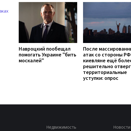
Навроцкий пообещал
После массированн
помогать Украине "бить
атак со стороны РФ
москалей"
киевляне ещё боле
решительно отвер
территориальные
уступки: опрос
Недвижимость
Новости