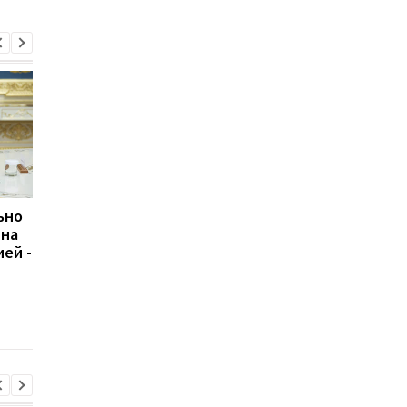
ьно
Финляндия вызвала
В Финляндии
 на
посла России из-за
предупредили о
ей -
нарушения воздушного
вероятности нападе
пространства
РФ после войны в
Украине