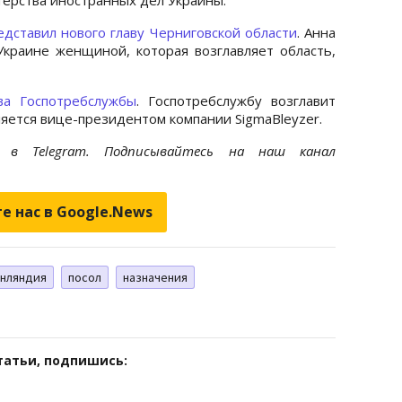
едставил нового главу Черниговской области
. Анна
краине женщиной, которая возглавляет область,
ва Госпотребслужбы
. Госпотребслужбу возглавит
ляется вице-президентом компании SigmaBleyzer.
et
в Telegram. Подписывайтесь на наш канал
е нас в Google.News
нляндия
посол
назначения
татьи, подпишись: