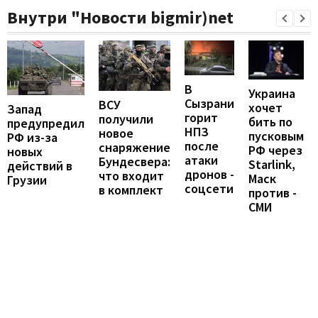
Внутри "Новости bigmir)net
В
Украина
Сызрани
ВСУ
хочет
Запад
горит
получили
бить по
предупредил
НПЗ
новое
пусковым
РФ из-за
после
снаряжение
РФ через
новых
атаки
Бундесвера:
Starlink,
действий в
дронов -
что входит
Маск
Грузии
соцсети
в комплект
против -
СМИ