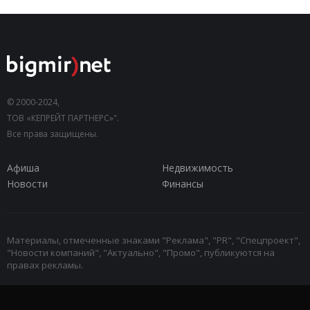
© 2000-2024,
ТОВ «КЕПРЕЙТ ПАРТНЕРС»".
Все права защищены.
Афиша
Недвижимость
Новости
Финансы
Материалы, отмеченные знаками "Реклама", "PR", "Спецпроект",
"Новости компаний", "Актуально", "Промо", публикуются на
правах рекламы.