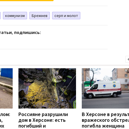
коммунизм
Брежнев
серп и молот
татьи, подпишись:
лом:
Россияне разрушили
В Херсоне в резуль
а,
дом в Херсоне: есть
вражеского обстре
их
погибший и
погибла женщина