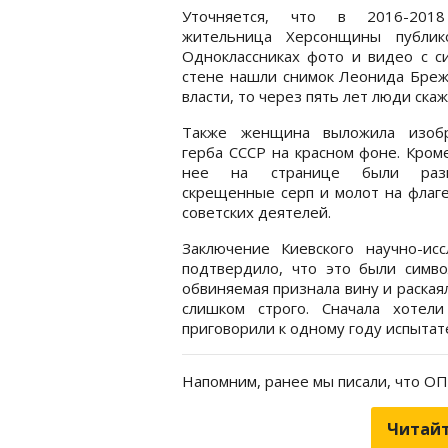
Уточняется, что в 2016-201
жительница Херсонщины публик
Одноклассниках фото и видео с си
стене нашли снимок Леонида Брежн
власти, то через пять лет люди скаж
Также женщина выложила изоб
герба СССР на красном фоне. Кроме
нее на странице были раз
скрещенные серп и молот на флаг
советских деятелей.
Заключение Киевского научно-исс
подтвердило, что это были симво
обвиняемая признала вину и раская
слишком строго. Сначала хотел
приговорили к одному году испытат
Напомним, ранее мы писали, что О
Читайт