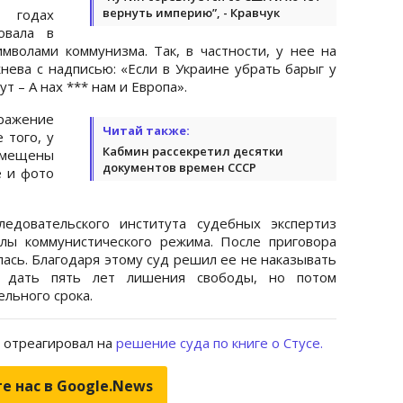
вернуть империю”, - Кравчук
8 годах
овала в
мволами коммунизма. Так, в частности, у нее на
ева с надписью: «Если в Украине убрать барыг у
ут – А нах *** нам и Европа».
ражение
Читай также:
 того, у
Кабмин рассекретил десятки
мещены
документов времен СССР
е и фото
ледовательского института судебных экспертиз
лы коммунистического режима. После приговора
лась. Благодаря этому суд решил ее не наказывать
и дать пять лет лишения свободы, но потом
ельного срока.
П отреагировал на
решение суда по книге о Стусе.
е нас в Google.News