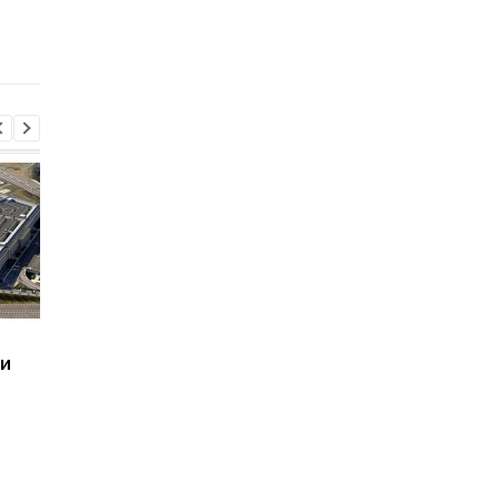
инфраструктуры
масштабы трагедии 
расследование подр
Каховской ГЭС
Итоги 08.08: Patriot
Близкая к Трампу
ии
будет и минус два НПЗ
компания собираетс
бурить в Гренланди
без разрешения