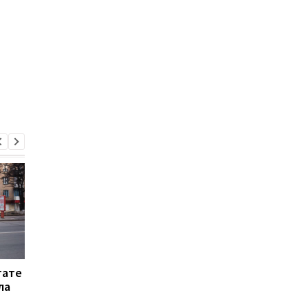
тате
Россияне атаковали
Оккупанты
ла
Херсон: двое погибших
преследовали
и разрушения
волонтеров и скрыв