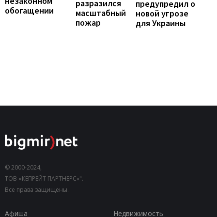
незаконном
разразился
предупредил о
обогащении
масштабный
новой угрозе
пожар
для Украины
© 2000-2024,
ТОВ «КЕПРЕЙТ ПАРТНЕРС»".
Все права защищены.
Афиша
Недвижимость