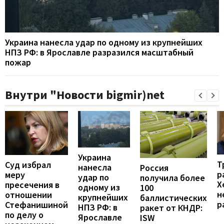
Украина нанесла удар по одному из крупнейших
НПЗ РФ: в Ярославле разразился масштабный
пожар
Внутри "Новости bigmir)net
Украина
Т
Суд избрал
нанесла
Россия
р
меру
удар по
получила более
Х
пресечения в
одному из
100
н
отношении
крупнейших
баллистических
р
Стефанишиной
НПЗ РФ: в
ракет от КНДР:
по делу о
Ярославле
ISW