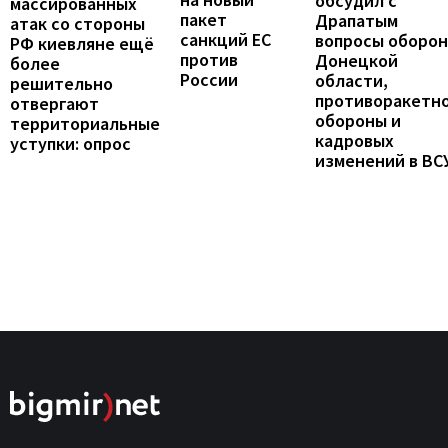
обсудил с
массированных
пакет
Драпатым
атак со стороны
санкций ЕС
вопросы оборо
РФ киевляне ещё
против
Донецкой
более
России
области,
решительно
противоракетн
отвергают
обороны и
территориальные
кадровых
уступки: опрос
изменений в ВС