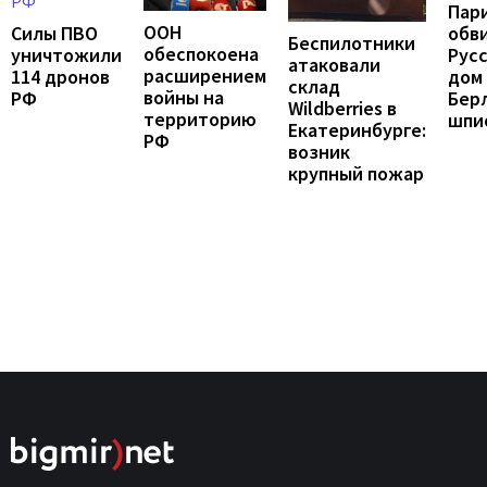
Пар
ООН
Силы ПВО
обв
Беспилотники
обеспокоена
уничтожили
Рус
атаковали
расширением
114 дронов
дом 
склад
войны на
РФ
Бер
Wildberries в
территорию
шпи
Екатеринбурге:
РФ
возник
крупный пожар