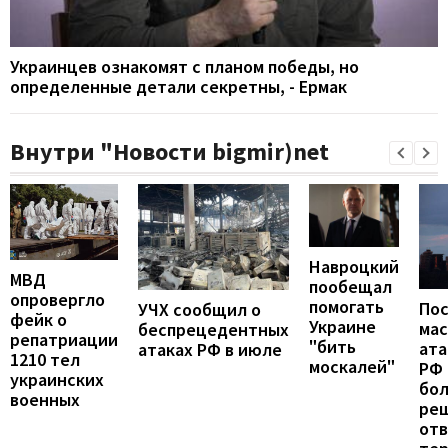
Украинцев ознакомят с планом победы, но
определенные детали секретны, - Ермак
Внутри "Новости bigmir)net
Навроцкий
МВД
пообещал
опровергло
помогать
По
УЧХ сообщил о
фейк о
Украине
ма
беспрецедентных
репатриации
"бить
ата
атаках РФ в июле
1210 тел
москалей"
РФ 
украинских
бо
военных
ре
от