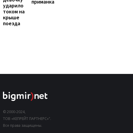
приманка
ударило
током на
крыше
поезда
© 2000-2024,
ТОВ «КЕПРЕЙТ ПАРТНЕРС»".
Все права защищены.