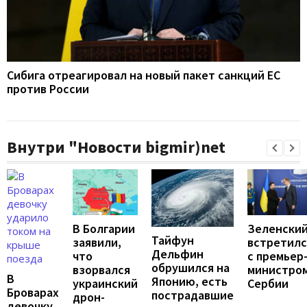
Сибига отреагировал на новый пакет санкций ЕС
против России
Внутри "Новости bigmir)net
В Болгарии
Зеленски
Тайфун
заявили,
встретилс
Дельфин
что
с премьер
обрушился на
взорвался
министро
В
Японию, есть
украинский
Сербии
Броварах
пострадавшие
дрон-
девочку