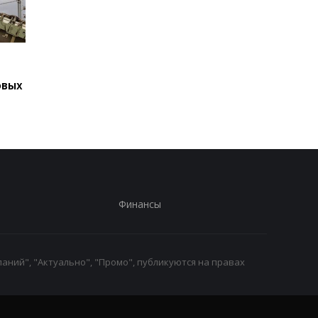
Подозрение
Второй за день: в
Стефанишиной: САП
России похоронили 
овых
требует залог в
одного генерала
размере 13,3 млн
Финансы
аний", "Актуально", "Промо", публикуются на правах