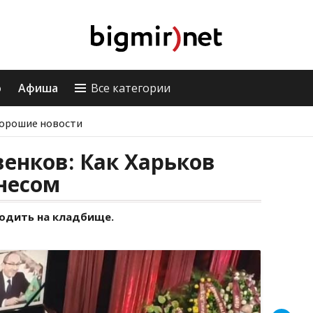
о
Афиша
Все категории
орошие новости
венков: Как Харьков
несом
одить на кладбище.