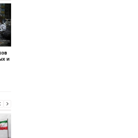
ков
Дроновый удар в
Харьков под обстрел
ых и
Харькове 12 ноября:
два КАБа попали в
пострадавшие,
гражданское
поврежденные здания
предприятие и
и автотранспортное
автобазу
предприятие