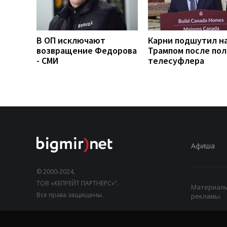
В ОП исключают
Карни подшутил н
возвращение Федорова
Трампом после по
- СМИ
телесуфлера
Афиша
© 2000-2024,
ТОВ «КЕПРЕЙТ ПАРТНЕРС»".
Материалы,
Все права защищены.
рекламы.