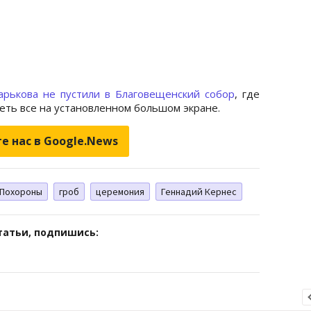
арькова не пустили в Благовещенский собор
, где
еть все на установленном большом экране.
е нас в Google.News
Похороны
гроб
церемония
Геннадий Кернес
татьи, подпишись: