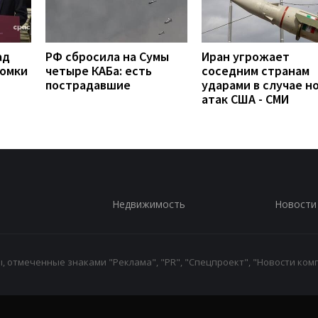
ад
РФ сбросила на Сумы
Иран угрожает
ломки
четыре КАБа: есть
соседним странам
пострадавшие
ударами в случае н
атак США - СМИ
Недвижимость
Новости
 отмеченные знаками "Реклама", "PR", "Спецпроект", "Новости комп