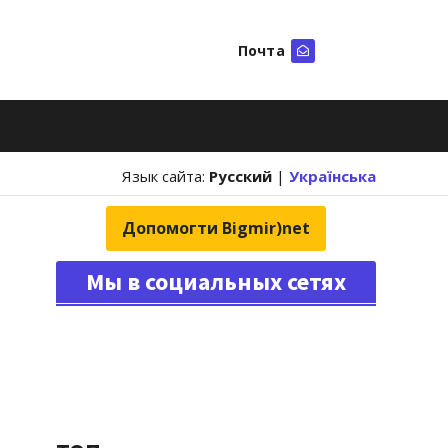
Почта
Искать
Язык сайта:
Русский
|
Українська
Допомогти Bigmir)net
Мы в социальных сетях