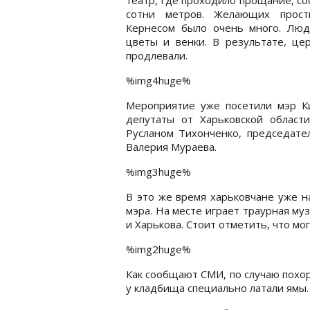
сотни метров. Желающих прост
Кернесом было очень много. Люд
цветы и венки. В результате, це
продлевали.
%img4huge%
Мероприятие уже посетили мэр К
депутаты от Харьковской области
Русланом Тихонченко, председате
Валерия Мураева.
%img3huge%
В это же время харьковчане уже н
мэра. На месте играет траурная му
и Харькова. Стоит отметить, что мо
%img2huge%
Как сообщают СМИ, по случаю похо
у кладбища специально латали ямы.