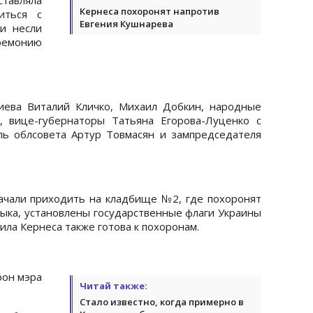
Кернеса похоронят напротив
иться с
Евгения Кушнарева
и несли
ремонию
иева Виталий Кличко, Михаил Добкин, народные
, вице-губернаторы Татьяна Егорова-Луценко с
ль облсовета Артур Товмасян и зампредседателя
ачали приходить на кладбище №2, где похоронят
зыка, установлены государственные флаги Украины
гила Кернеса также готова к похоронам.
рон мэра
Читай также:
Стало известно, когда примерно в