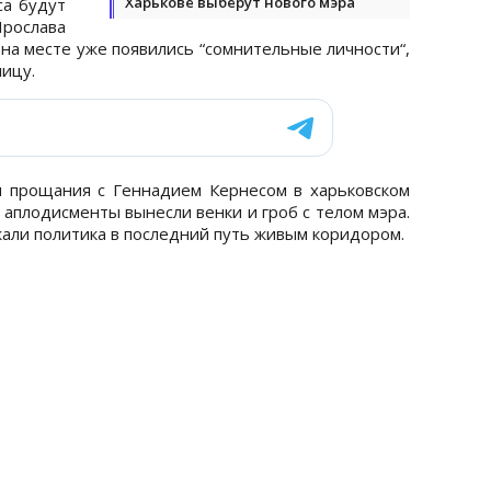
Харькове выберут нового мэра
са будут
ослава
на месте уже появились “сомнительные личности“,
ицу.
я прощания с Геннадием Кернесом в харьковском
 аплодисменты вынесли венки и гроб с телом мэра.
али политика в последний путь живым коридором.