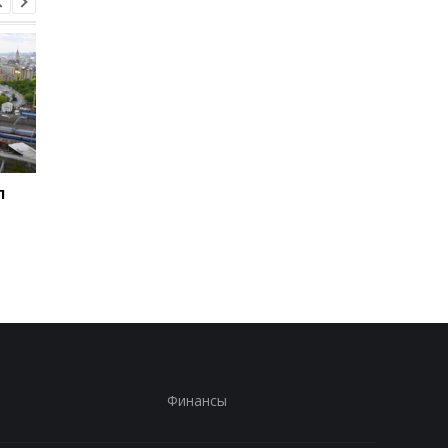
л
Зеленский впервые
Во время боев на
совершит визит в
Курщине погибло бо
Сербию - СМИ
70 российских
срочников - росСМИ
Финансы