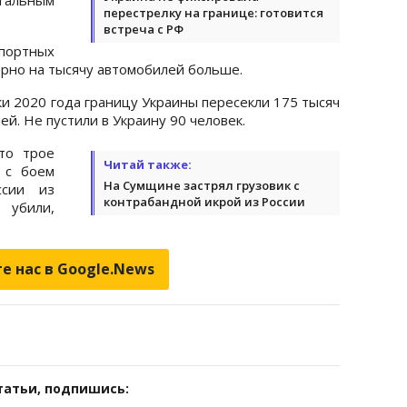
перестрелку на границе: готовится
встреча с РФ
портных
ерно на тысячу автомобилей больше.
ки 2020 года границу Украины пересекли 175 тысяч
ей. Не пустили в Украину 90 человек.
то трое
Читай также:
 с боем
На Сумщине застрял грузовик с
ссии из
контрабандной икрой из России
 убили,
е нас в Google.News
татьи, подпишись: