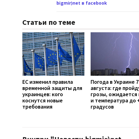
bigmir)net в facebook
Статьи по теме
ЕС изменил правила
Погода в Украине 7
временной защиты для
августа: где пройд
украинцев: кого
грозы, ожидается 
коснутся новые
и температура до 
требования
градусов