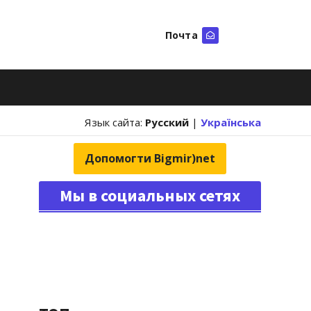
Почта
Искать
Язык сайта:
Русский
|
Українська
Допомогти Bigmir)net
Мы в социальных сетях