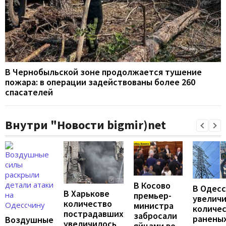
В Чернобыльской зоне продолжается тушение
пожара: в операции задействованы более 260
спасателей
Внутри "Новости bigmir)net
В Косово
В Одес
В Харькове
премьер-
увелич
количество
министра
количе
пострадавших
забросали
раненых
Воздушные
увеличилось
яйцами во