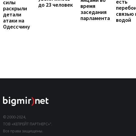
есть
силы
до 23 человек
время
перебои
раскрыли
заседания
связью 
детали
парламента
водой
атаки на
Одессчину
© 2000-2024,
ТОВ «КЕПРЕЙТ ПАРТНЕРС»".
Все права защищены.