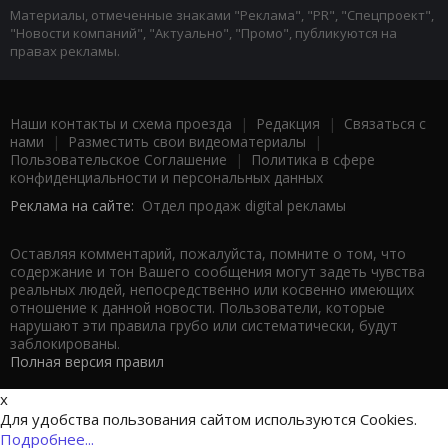
Материалы, отмеченные знаками "Реклама", "PR", "Спецпроект",
"Новости компаний", "Актуально", "Промо", публикуются на
правах рекламы.
Наши контакты и схема проезда
|
Редакция
|
Связаться с
нами
|
Разместить свои видеоматериалы
|
Пользовательское Соглашение
|
Политика в сфере
конфиденциальности и персональных данных
Реклама на сайте:
Отдел продаж digital рекламы
Оставляя комментарий, пожалуйста, помните о том, что
содержание и тон Вашего сообщения могут задеть чувства
реальных людей, непосредственно или косвенно имеющих
отношение к данной новости. Пользователи, которые
нарушают эти правила грубо или систематически, будут
заблокированы.
Полная версия правил
x
Для удобства пользования сайтом используются Cookies.
Подробнее...