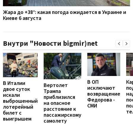
Жара до +38°: какая погода ожидается в Украине и
Киеве 6 августа
Внутри "Новости bigmir)net
В ОП
Ка
В Италии
Вертолет
исключают
по
двое суток
Трампа
возвращение
на
искали
приблизился
Федорова -
по
выброшенный
на опасное
СМИ
по
лотерейный
расстояние к
те
билет с
пассажирскому
выигрышем
самолету