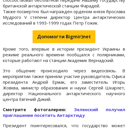
британской антарктической станции Фарадей.
Также посмертно был награжден орденом князя Ярослава
Мудрого V степени директор Центра антарктических
исследований в 1993-1999 годах Петр Гожик.
Допомогти Bigmir)net
Кроме того, впервые в истории президент Украины в
режиме реального времени пообщался с полярниками,
которые работают на станции Академик Вернадский.
Это общение происходило через видеосвязь. В
мероприятии также приняли участие руководитель Офиса
президента Андрей Ермак, его заместитель Игорь
Жовква, министр образования и науки Сергей Шкарлет,
директор Национального антарктического научного
центра Евгений Дикий.
Cмотрите фотогалерею:
Зеленский получил
приглашение посетить Антарктиду
Президент поинтересовался, что государство может