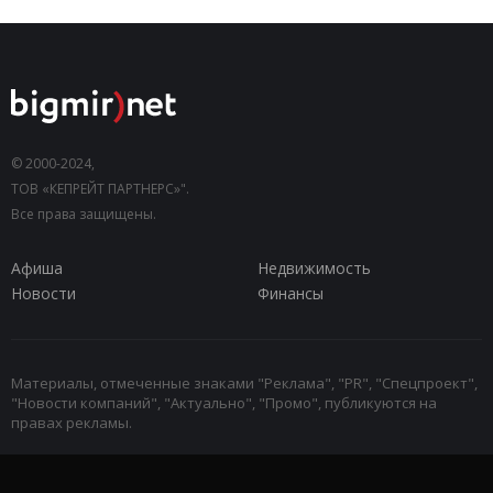
© 2000-2024,
ТОВ «КЕПРЕЙТ ПАРТНЕРС»".
Все права защищены.
Афиша
Недвижимость
Новости
Финансы
Материалы, отмеченные знаками "Реклама", "PR", "Спецпроект",
"Новости компаний", "Актуально", "Промо", публикуются на
правах рекламы.