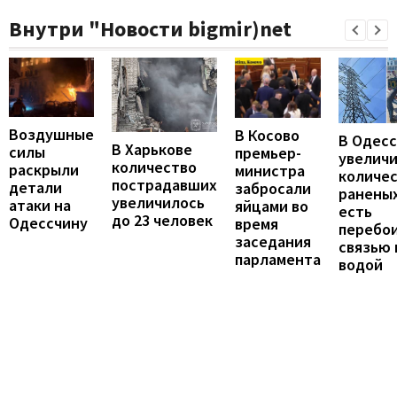
Внутри "Новости bigmir)net
Воздушные
В Косово
В Одес
В Харькове
силы
премьер-
увелич
количество
раскрыли
министра
количе
пострадавших
детали
забросали
раненых
увеличилось
атаки на
яйцами во
есть
до 23 человек
Одессчину
время
перебои
заседания
связью 
парламента
водой