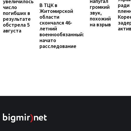
напугал
увеличилось
В ТЦК в
ради
громкий
число
Житомирской
пленн
звук,
погибших в
области
Коре
похожий
результате
скончался 46-
заде
на взрыв
обстрела 5
летний
акти
августа
военнообязанный:
начато
расследование