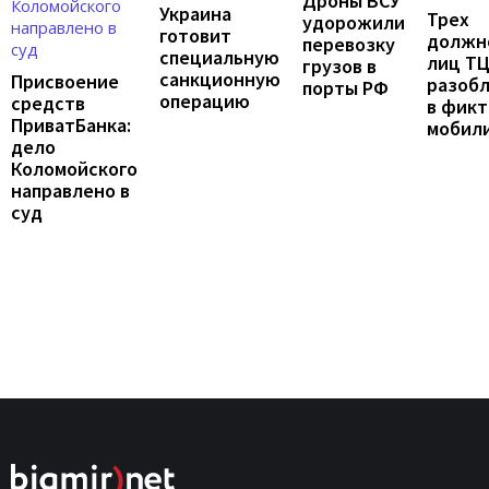
Дроны ВСУ
Украина
Трех
удорожили
готовит
должн
перевозку
специальную
лиц Т
грузов в
санкционную
Присвоение
разоб
порты РФ
операцию
средств
в фик
ПриватБанка:
мобил
дело
Коломойского
направлено в
суд