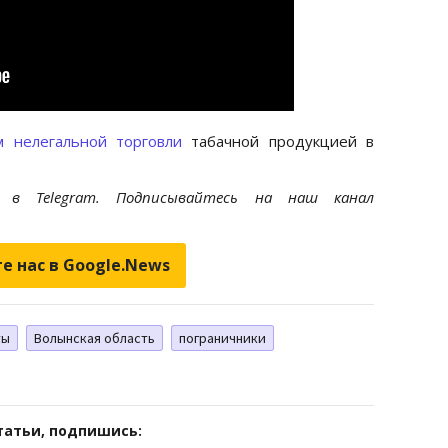
м нелегальной торговли
табачной продукцией в
et
в Telegram. Подписывайтесь на наш канал
е нас в Google.News
ты
Волынская область
пограничники
татьи, подпишись: