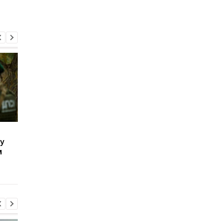
Реализовывал
Нарушителей границ
у
"электронки": у
Украине сразу отпра
м
волынянина изъяли
в ТЦК - пограничник
контрабанду на сумму
25 млн грн