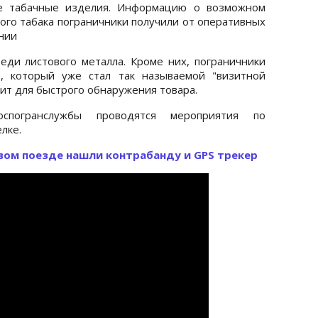
ые табачные изделия. Информацию о возможном
ого табака пограничники получили от оперативных
ении
ди листового металла. Кроме них, пограничники
, который уже стал так называемой "визитной
жит для быстрого обнаружения товара.
оспогранслужбы проводятся мероприятия по
лке.
вом поезде нашли контрабанду и GPS трекер