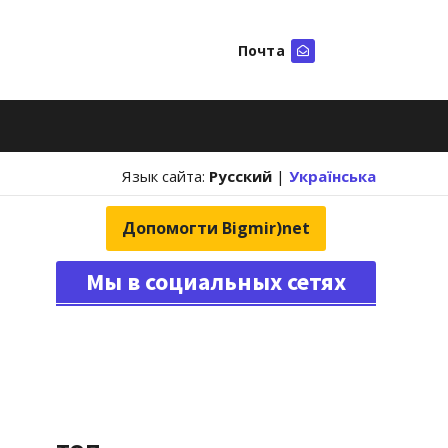
Почта
Искать
Язык сайта:
Русский
|
Українська
Допомогти Bigmir)net
Мы в социальных сетях