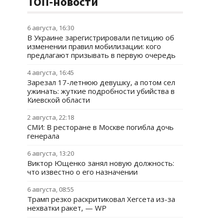
ТОП-новости
6 августа, 16:30
В Украине зарегистрировали петицию об
изменении правил мобилизации: кого
предлагают призывать в первую очередь
4 августа, 16:45
Зарезал 17-летнюю девушку, а потом сел
ужинать: жуткие подробности убийства в
Киевской области
2 августа, 22:18
СМИ: В ресторане в Москве погибла дочь
генерала
6 августа, 13:20
Виктор Ющенко занял новую должность:
что известно о его назначении
6 августа, 08:55
Трамп резко раскритиковал Хегсета из-за
нехватки ракет, — WP