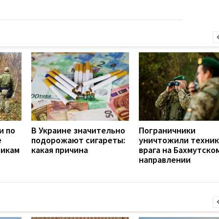
и по
В Украине значительно
Пограничники
е
подорожают сигареты:
уничтожили техник
никам
какая причина
врага на Бахмутско
направлении