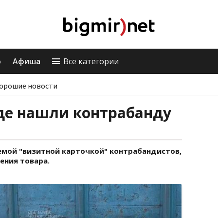
о
Афиша
Все категории
орошие новости
де нашли контрабанду
аемой "визитной карточкой" контрабандистов,
ения товара.