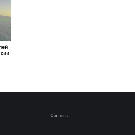
лей
Суд назначил
Зеленский проводит
ссии
пожизненное 11
переговоры с Вучиче
военным РФ за
Белграде
расстрел людей н
Киевщине
Финансы