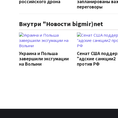
российского дрона
запланированы ва
переговоры
Внутри "Новости bigmir)net
Украина и Польша
Сенат США подде
завершили эксгумации
"адские санкции2
на Волыни
против РФ