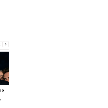
 о
Зеленский поздравил
18-летняя туристка
новоизбранного
погибла в Румынии п
:
президента Румынии и
попытке убежать от
пригласил его в Украину
медведя