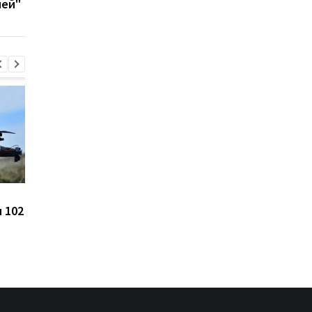
ией"
Цены на гробы в России
Зеленский впервые 
 102
взлетели на 105% с
каденцию прибыл в
начала войны против
Сербию
Украины