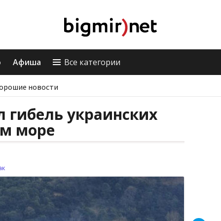
о
Афиша
Все категории
орошие новости
 гибель украинских
ом море
ак