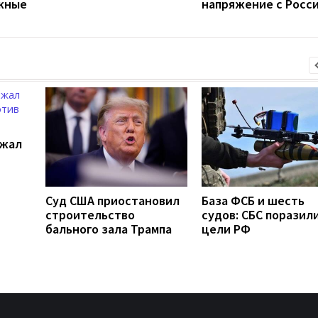
жные
напряжение с Росс
ржал
Суд США приостановил
База ФСБ и шесть
строительство
судов: СБС поразили
бального зала Трампа
цели РФ