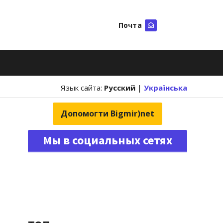
Почта
Искать
Язык сайта:
Русский
|
Українська
Допомогти Bigmir)net
Мы в социальных сетях