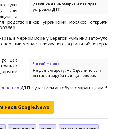
девушка на иномарке и без прав
онсулы
устроила ДТП
ца для
рации и
ля родственников украинских моряков открыли
303660.
марта, в Черном море у берегов Румынии затонуло
ой операции мешает плохая погода (сильный ветер и
go Balt
Читай также:
сточники
Не дал сигарету: На Одесчине сын
, другие
пытался зарубить отца топором
роизошло
ДТП с участием автобуса с украинцами. 5
е нас в Google.News
ны
Черное море
моряки
украинские моряки