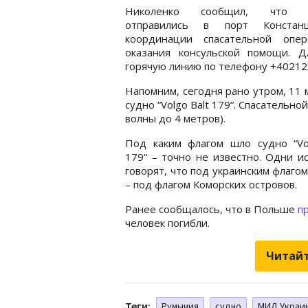
Николенко сообщил, что к
отправились в порт Констан
координации спасательной опе
оказания консульской помощи. Д
горячую линию по телефону +40212
Напомним, сегодня рано утром, 11 
судно “Volgo Balt 179“. Спасательн
волны до 4 метров).
Под каким флагом шло судно “Vol
179“ – точно не известно. Одни и
говорят, что под украинским флагом
– под флагом Коморских островов.
Ранее сообщалось, что в Польше
п
человек погибли.
Читайт
Теги:
Румыния
судно
МИД Украи