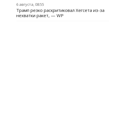
6 августа, 08:55
Трамп резко раскритиковал Хегсета из-за
нехватки ракет, — WP