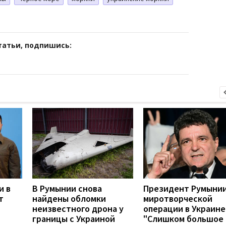
татьи, подпишись:
и в
В Румынии снова
Президент Румынии
т
найдены обломки
миротворческой
неизвестного дрона у
операции в Украине
границы с Украиной
"Слишком большое