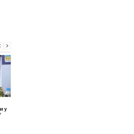
Януковича приговорили
Ермак подтвердил
и у
к 15 годам за
обыски НАБУ: глава 
У
незаконное завладение
заявил о полном
землей в Сухолучье
содействии