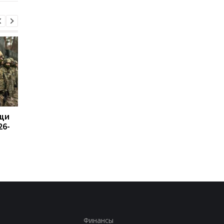
щи
Назван объем помощи
Россия возмутилась
26-
НАТО Украине на 2026-
новыми санкциями и
2027 годы
обвинила Британию 
"войне"
Финансы