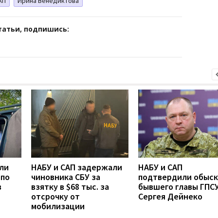
АП
Ирина Венедиктова
татьи, подпишись:
ли
НАБУ и САП задержали
НАБУ и САП
 по
чиновника СБУ за
подтвердили обыск
в
взятку в $68 тыс. за
бывшего главы ГПС
отсрочку от
Сергея Дейнеко
мобилизации