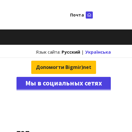
Почта
Искать
Язык сайта:
Русский
|
Українська
Допомогти Bigmir)net
Мы в социальных сетях