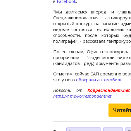
в
Facebook
.
"Мы двигаемся вперед, и главн
Специализированная антикорру
открытый конкурс на занятие адм
неделе состоятся тестирования к
способности, после которых бу
полиграфе", - рассказала генпрокуро
По ее словам, Офис генпрокурора,
прозрачным - "люди могли видет
(кандидатов - ред.) документы раз
Отметим, сейчас САП временно возг
что у него
обокрали автомобиль
.
Новости от
Корреспондент.n
https://t.me/korrespondentnet
Читайт