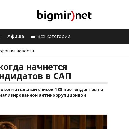
о
Афиша
Все категории
орошие новости
 когда начнется
ндидатов в САП
 окончательный список 133 претендентов на
иализированной антикоррупционной