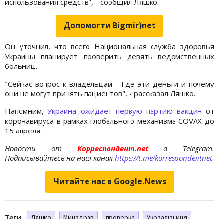
использования средств", - сообщил Ляшко.
Допомогти Bigmir)net
Он уточнил, что всего Национальная служба здоровья
Украины планирует проверить девять ведомственных
больниц.
"Сейчас вопрос к владельцам - Где эти деньги и почему
они не могут принять пациентов", - рассказал Ляшко.
Напомним,
Украина ожидает первую партию вакцин
от
коронавируса в рамках глобального механизма COVAX до
15 апреля.
Новости от
Корреспондент.net
в Telegram.
Подписывайтесь на наш канал
https://t.me/korrespondentnet
Читайте нас в Google.News
Теги:
Ляшко
Минздрав
проверка
Укрзалізниця