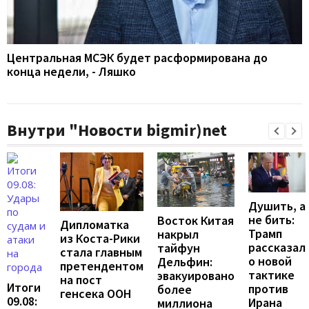
Центральная МСЭК будет расформирована до
конца недели, - Ляшко
Внутри "Новости bigmir)net
Душить, а
не бить:
Восток Китая
Дипломатка
Трамп
накрыл
из Коста-Рики
рассказал
тайфун
стала главным
о новой
Дельфин:
претендентом
тактике
эвакуировано
на пост
Итоги
против
более
генсека ООН
09.08:
Ирана
миллиона