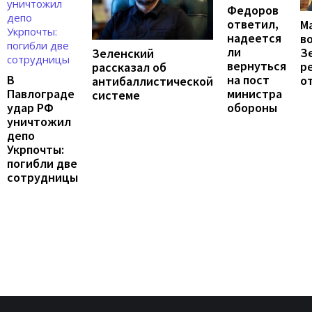
Федоров
ответил,
М
надеется
в
ли
З
Зеленский
вернуться
р
рассказал об
на пост
В
о
антибаллистической
министра
Павлограде
системе
обороны
удар РФ
уничтожил
депо
Укрпочты:
погибли две
сотрудницы