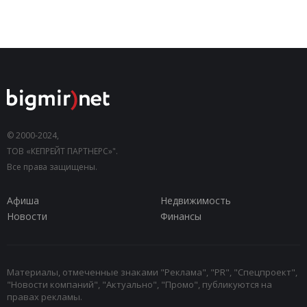
© 2000-2024,
ТОВ «КЕПРЕЙТ ПАРТНЕРС»".
Все права защищены.
Афиша
Недвижимость
Новости
Финансы
Материалы, отмеченные знаками "Реклама", "PR", "Спецпроект",
"Новости компаний", "Актуально", "Промо", публикуются на
правах рекламы.