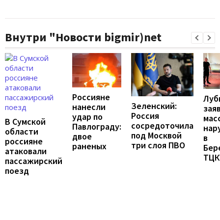
Внутри "Новости bigmir)net
Россияне
Луб
Зеленский:
нанесли
зая
Россия
удар по
мас
В Сумской
сосредоточила
Павлограду:
нар
области
под Москвой
двое
в
россияне
три слоя ПВО
раненых
Бер
атаковали
ТЦК
пассажирский
поезд