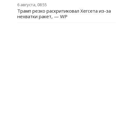
6 августа, 08:55
Трамп резко раскритиковал Хегсета из-за
нехватки ракет, — WP