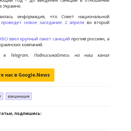
в Украине.
илась информация, что Совет национальной
ы
проведет новое заседание 2 апреля
во второй
НБО ввел крупный пакет санкций
против россиян, а
краинских компаний.
et
в Telegram. Подписывайтесь на наш канал
е нас в Google.News
О
вакцинация
татьи, подпишись: