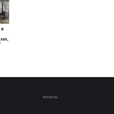
 в
В Ялте раздались
Украинцы высказали
выстрелы и вспыхнул
о продолжительнос
зах,
пожар: оккупационные
войны - опрос
7
власти объявили об
эвакуации
Финансы