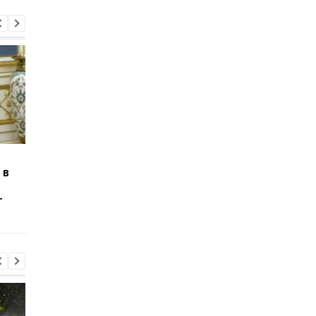
Санкции Трампа не
Российская авиация
 в
останавливают
потеряет сотни
переговоры с Россией, -
самолетов к 2030 го
т
Рубио
из-за санкций –
разведка