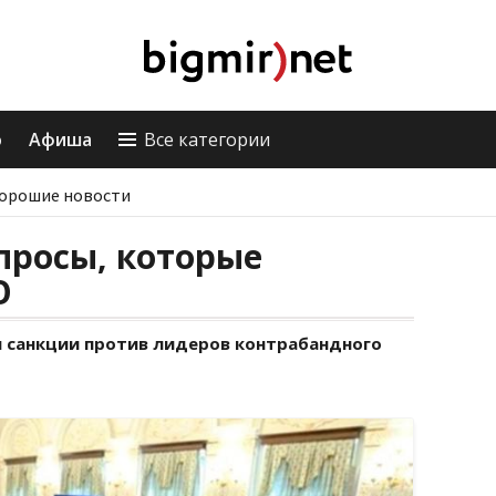
о
Афиша
Все категории
орошие новости
просы, которые
О
и санкции против лидеров контрабандного