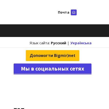
Почта
Искать
Язык сайта:
Русский
|
Українська
Допомогти Bigmir)net
Мы в социальных сетях