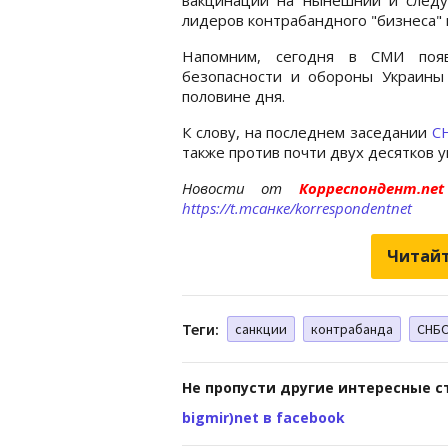
лидеров контрабандного "бизнеса" 
Напомним, сегодня в СМИ появ
безопасности и обороны Украин
половине дня.
К слову, на последнем заседании
С
также против почти двух десятков у
Новости от
Корреспондент.n
https://t.mсанкe/korrespondentnet
Читайт
Теги:
санкции
контрабанда
СНБ
Не пропусти другие интересные с
bigmir)net в facebook