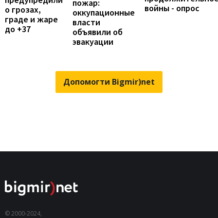
пожар:
войны - опрос
о грозах,
оккупационные
граде и жаре
власти
до +37
объявили об
эвакуации
Допомогти Bigmir)net
© 2000-2024,