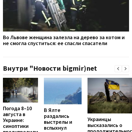
Во Львове женщина залезла на дерево за котом и
не смогла спуститься: ее спасли спасатели
Внутри "Новости bigmir)net
Погода 8–10
В Ялте
августа в
раздались
Украинцы
Украине:
выстрелы и
высказались о
синоптики
вспыхнул
продолжительно
предупредили