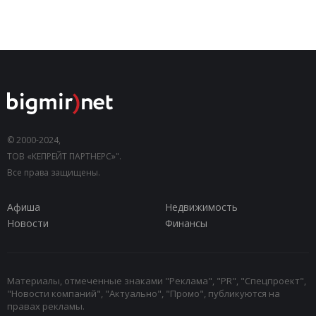
© 2000-2024,
ТОВ «КЕПРЕЙТ ПАРТНЕРС»".
Все права защищены.
Афиша
Недвижимость
Новости
Финансы
Материалы, отмеченные знаками "Реклама", "PR", "Спецпроект",
"Новости компаний", "Актуально", "Промо", публикуются на
правах рекламы.