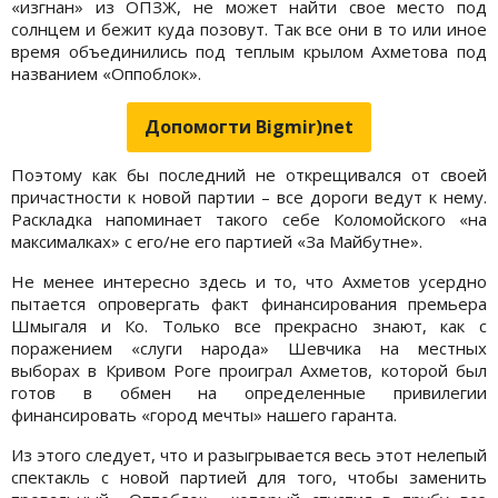
«изгнан» из ОПЗЖ, не может найти свое место под
солнцем и бежит куда позовут. Так все они в то или иное
время объединились под теплым крылом Ахметова под
названием «Оппоблок».
Допомогти Bigmir)net
Поэтому как бы последний не открещивался от своей
причастности к новой партии – все дороги ведут к нему.
Раскладка напоминает такого себе Коломойского «на
максималках» с его/не его партией «За Майбутне».
Не менее интересно здесь и то, что Ахметов усердно
пытается опровергать факт финансирования премьера
Шмыгаля и Ко. Только все прекрасно знают, как с
поражением «слуги народа» Шевчика на местных
выборах в Кривом Роге проиграл Ахметов, которой был
готов в обмен на определенные привилегии
финансировать «город мечты» нашего гаранта.
Из этого следует, что и разыгрывается весь этот нелепый
спектакль с новой партией для того, чтобы заменить