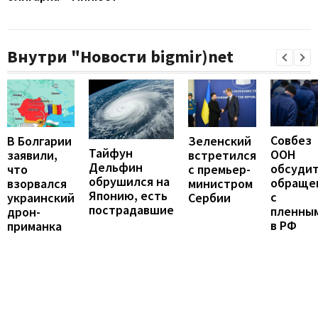
Внутри "Новости bigmir)net
Совбез
В Болгарии
Зеленский
Тайфун
ООН
заявили,
встретился
Дельфин
обсуди
что
с премьер-
обрушился на
обраще
взорвался
министром
Японию, есть
с
украинский
Сербии
пострадавшие
пленны
дрон-
в РФ
приманка