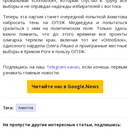
провальный «Оппоблок», который спустил в трубу все
выборы и не оправдал надежды избирателей с востока.
Теперь эта партия станет очередной попыткой Ахметова
набросить тень на ОПЗЖ Медведука и попытаться
сразиться с ним на политическом поле. Только здесь
важно помнить, что до этого времени все проекты
олигарха терпели крах, включая тот же «Оппоблок»,
одиозного нардепа Олега Ляшко и проигранные местные
выборы в Кривом Роге в пользу ОПЗЖ.
Подпишись на наш
Telegram-канал
, если хочешь первым
узнавать главные новости.
Читайте нас в Google.News
Теги:
Ахметов
Не пропусти другие интересные статьи, подпишись: