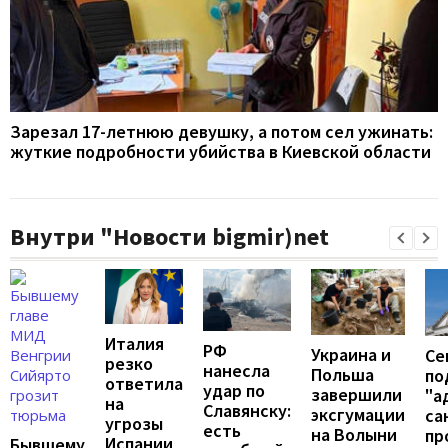
Зарезал 17-летнюю девушку, а потом сел ужинать:
жуткие подробности убийства в Киевской области
Внутри "Новости bigmir)net
Италия
РФ
Украина и
Се
резко
нанесла
Польша
по
ответила
удар по
завершили
"а
на
Славянску:
эксгумации
са
угрозы
есть
на Волыни
пр
Испании
Бывшему