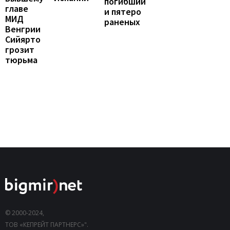
погибший
главе
и пятеро
МИД
раненых
Венгрии
Сийярто
грозит
тюрьма
© 2000-2024,
ТОВ «КЕПРЕЙТ ПАРТНЕРС»".