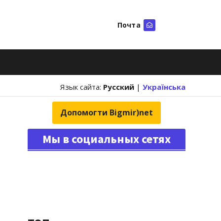
Почта
Искать
Язык сайта:
Русский
|
Українська
Допомогти Bigmir)net
Мы в социальных сетях