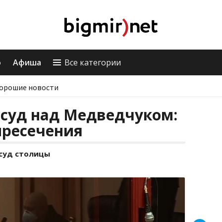
о
Афиша
Все категории
орошие новости
 суд над Медведчуком:
пресечения
 суд столицы