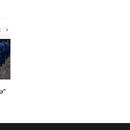
В ФРГ над объектом с
В Киеве и Днепре
ду"
системами Patriot
прогремели взрывы 
заметили шесть
СМИ
неизвестных дронов