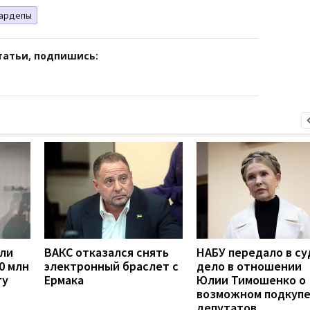
ардепы
татьи, подпишись:
сли
ВАКС отказался снять
НАБУ передало в су
0 млн
электронный браслет с
дело в отношении
ту
Ермака
Юлии Тимошенко о
возможном подкуп
депутатов