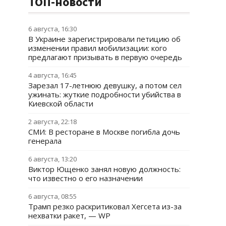
ТОП-новости
6 августа, 16:30
В Украине зарегистрировали петицию об
изменении правил мобилизации: кого
предлагают призывать в первую очередь
4 августа, 16:45
Зарезал 17-летнюю девушку, а потом сел
ужинать: жуткие подробности убийства в
Киевской области
2 августа, 22:18
СМИ: В ресторане в Москве погибла дочь
генерала
6 августа, 13:20
Виктор Ющенко занял новую должность:
что известно о его назначении
6 августа, 08:55
Трамп резко раскритиковал Хегсета из-за
нехватки ракет, — WP