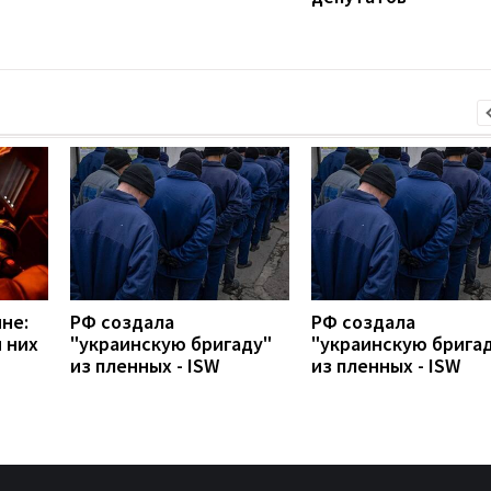
не:
РФ создала
РФ создала
 них
"украинскую бригаду"
"украинскую брига
из пленных - ISW
из пленных - ISW