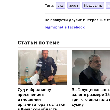
Теги:
суд
арест
Медведчук
н
Не пропусти другие интересные с
bigmir)net в facebook
Статьи по теме
Суд избрал меру
За Галущенко вне
пресечения в
залог в размере 15
отношении
грн: кто оплатил э
организатора выставки
сумму
в Киевской области