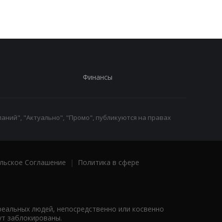
раненых
Финансы
аний", "Актуально", "Промо", публикуются на правах
льское Соглашение
|
Политика в сфере
реальных людей, непосредственно или косвенно
ут заблокированы.