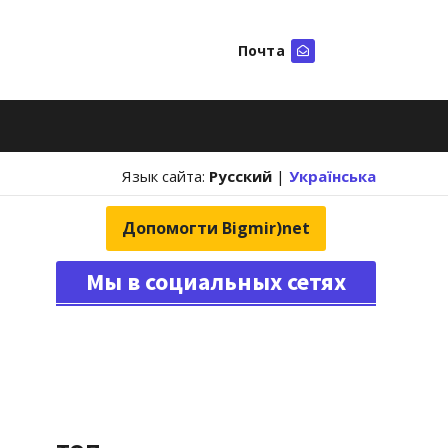
Почта
Искать
Язык сайта:
Русский
|
Українська
Допомогти Bigmir)net
Мы в социальных сетях