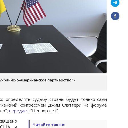
Украинско-Американское партнерство" /
о определять судьбу страны будут только сами
иканский конгрессмен Джим Слэттери на форуме
во",
передает
"Цензор.нет".
вящено
Читайте также:
 США и