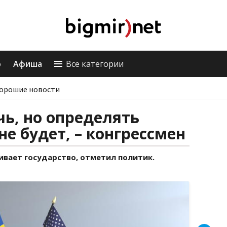
о
Афиша
Все категории
орошие новости
ь, но определять
не будет, – конгрессмен
вает государство, отметил политик.