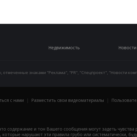
Недвижимость
Новости
 отмеченные знаками "Реклама", "PR", "Спецпроект", "Новости комп
ться с нами
|
Разместить свои видеоматериалы
|
Пользовате
что содержание и тон Вашего сообщения могут задеть чувства 
 которые нарушают эти правила грубо или систематически, буд