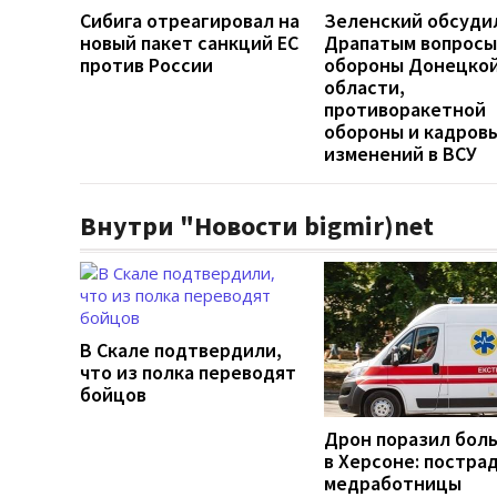
Сибига отреагировал на
Зеленский обсуди
новый пакет санкций ЕС
Драпатым вопросы
против России
обороны Донецко
области,
противоракетной
обороны и кадров
изменений в ВСУ
Внутри "Новости bigmir)net
В Скале подтвердили,
что из полка переводят
бойцов
Дрон поразил бол
в Херсоне: постра
медработницы