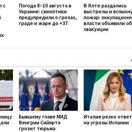
л с
Погода 8–10 августа в
В Ялте раздались
Украине: синоптики
выстрелы и вспыхн
й
предупредили о грозах,
пожар: оккупацион
граде и жаре до +37
власти объявили об
эвакуации
ых
ьницу
Бывшему главе МИД
Италия резко отве
дали
Венгрии Сийярто
на угрозы Испании
грозит тюрьма