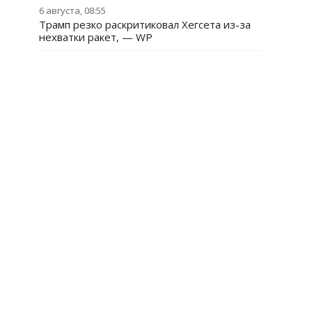
6 августа, 08:55
Трамп резко раскритиковал Хегсета из-за
нехватки ракет, — WP