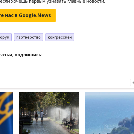
 если хочешь первым узнавать главные новости.
е нас в Google.News
орум
партнерство
конгрессмен
татьи, подпишись: