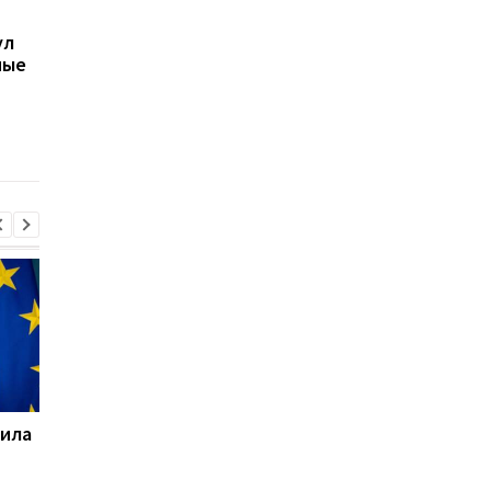
В Киеве увеличилось
В ТЦК в Житомирско
ул
число погибших в
области скончался 4
ные
результате обстрела 5
летний
августа
военнообязанный:
начато расследован
тила
РФ нанесла удар по
Украина и Польша
Славянску: есть
завершили эксгумац
погибший и пятеро
на Волыни