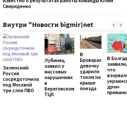
известно о результатах работы команды Юлии
Свириденко
Внутри "Новости bigmir)net
В
В Болга
Броварах
Лубинец
заявили
девочку
заявил о
Зеленский:
что
ударило
массовых
Россия
взорвал
током на
нарушениях
сосредоточила
украинс
крыше
в
под Москвой
дрон-
поезда
Береговском
три слоя ПВО
приманк
ТЦК