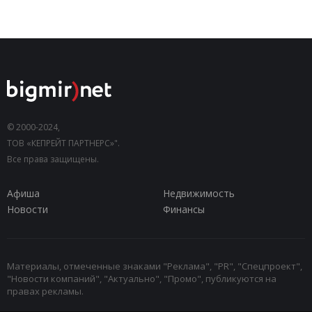
© 2000-2024,
ТОВ «КЕПРЕЙТ ПАРТНЕРС»".
Все права защищены.
Афиша
Недвижимость
Новости
Финансы
Материалы, отмеченные знаками "Реклама", "PR", "Спецпроект",
"Новости компаний", "Актуально", "Промо", публикуются на
правах рекламы.