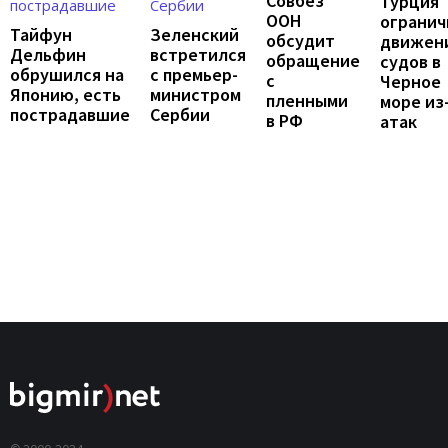
Совбез
Турция
ООН
огранич
Тайфун
Зеленский
обсудит
движен
Дельфин
встретился
обращение
судов в
обрушился на
с премьер-
с
Черное
Японию, есть
министром
пленными
море из
пострадавшие
Сербии
в РФ
атак