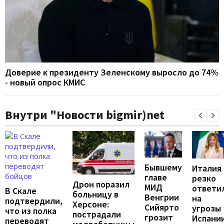
Доверие к президенту Зеленскому выросло до 74%
- новый опрос КМИС
Внутри "Новости bigmir)net
Бывшему
Италия
главе
резко
Дрон поразил
МИД
ответи
В Скале
больницу в
Венгрии
на
подтвердили,
Херсоне:
Сийярто
угрозы
что из полка
пострадали
грозит
Испани
переводят