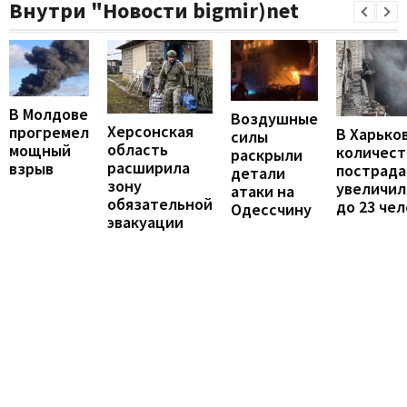
Внутри "Новости bigmir)net
В Молдове
Воздушные
Херсонская
прогремел
В Харько
силы
область
мощный
количест
раскрыли
расширила
взрыв
пострад
детали
зону
увеличил
атаки на
обязательной
до 23 че
Одессчину
эвакуации