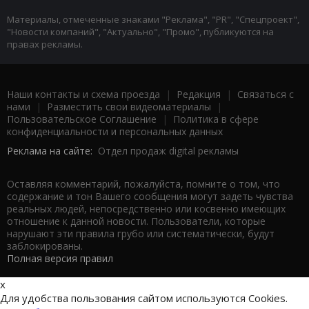
Материалы, отмеченные знаками "Реклама", "PR", "Спецпроект",
"Новости компаний", "Актуально", "Промо", публикуются на
правах рекламы.
Наши контакты и схема проезда
|
Редакция
|
Связаться с
нами
|
Разместить свои видеоматериалы
|
Пользовательское Соглашение
|
Политика в сфере
конфиденциальности и персональных данных
Реклама на сайте:
Отдел продаж digital рекламы
Оставляя комментарий, пожалуйста, помните о том, что
содержание и тон Вашего сообщения могут задеть чувства
реальных людей, непосредственно или косвенно имеющих
отношение к данной новости. Пользователи, которые
нарушают эти правила грубо или систематически, будут
заблокированы.
Полная версия правил
x
Для удобства пользования сайтом используются Cookies.