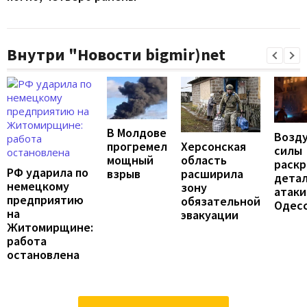
Внутри "Новости bigmir)net
В Молдове
Возд
Херсонская
прогремел
силы
область
мощный
раск
РФ ударила по
расширила
взрыв
дета
немецкому
зону
атаки
предприятию
обязательной
Одес
на
эвакуации
Житомирщине:
работа
остановлена